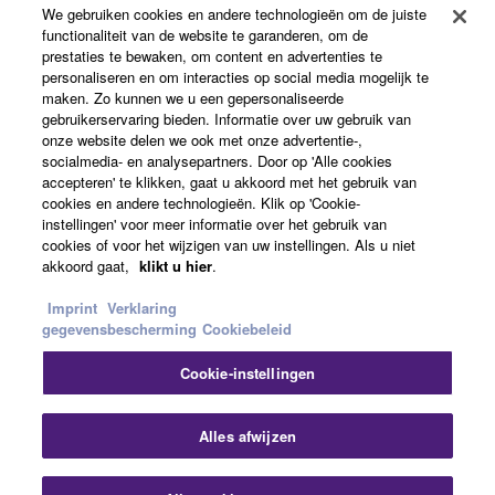
Registratie voor Yamaha Music ID
We gebruiken cookies en andere technologieën om de juiste
functionaliteit van de website te garanderen, om de
prestaties te bewaken, om content en advertenties te
personaliseren en om interacties op social media mogelijk te
Over Yamaha
maken. Zo kunnen we u een gepersonaliseerde
gebruikerservaring bieden. Informatie over uw gebruik van
onze website delen we ook met onze advertentie-,
socialmedia- en analysepartners. Door op 'Alle cookies
Nederland / België / Luxemburg - Dutch
accepteren' te klikken, gaat u akkoord met het gebruik van
cookies en andere technologieën. Klik op 'Cookie-
Business
instellingen' voor meer informatie over het gebruik van
cookies of voor het wijzigen van uw instellingen. Als u niet
akkoord gaat,
klikt u hier
.
Imprint
Verklaring
gegevensbescherming
Cookiebeleid
Cookie-instellingen
Contact opnemen
Terms of Use
Privacy Policy
Alles afwijzen
Cookiebeleid
Impressum