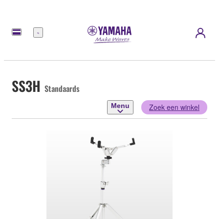
Menu
SS3H
Standaards
Menu
Zoek een winkel