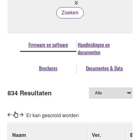
Zoeken
Firmware en software
Handleidingen en
documenten
Brochures
Documenten & Data
834
Resultaten
Er kan gescrold worden
Naam
Ver.
Bes