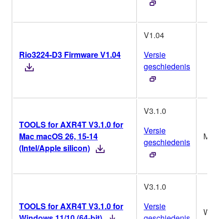
V1.04
Rio3224-D3 Firmware V1.04
Versie
geschiedenis
V3.1.0
TOOLS for AXR4T V3.1.0 for
Versie
Mac macOS 26, 15-14
Mac
geschiedenis
(Intel/Apple silicon)
V3.1.0
TOOLS for AXR4T V3.1.0 for
Versie
Win
Windows 11/10 (64-bit)
geschiedenis