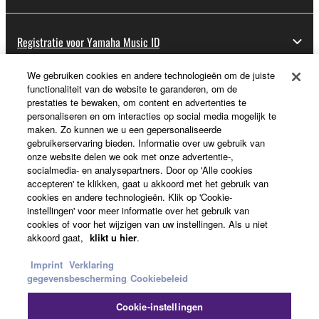
Registratie voor Yamaha Music ID
We gebruiken cookies en andere technologieën om de juiste
functionaliteit van de website te garanderen, om de
Over Yamaha
prestaties te bewaken, om content en advertenties te
personaliseren en om interacties op social media mogelijk te
maken. Zo kunnen we u een gepersonaliseerde
gebruikerservaring bieden. Informatie over uw gebruik van
Nederland / België / Luxemburg - Dutch
onze website delen we ook met onze advertentie-,
socialmedia- en analysepartners. Door op 'Alle cookies
Business
accepteren' te klikken, gaat u akkoord met het gebruik van
cookies en andere technologieën. Klik op 'Cookie-
instellingen' voor meer informatie over het gebruik van
cookies of voor het wijzigen van uw instellingen. Als u niet
akkoord gaat,
klikt u hier
.
Imprint
Verklaring
gegevensbescherming
Cookiebeleid
Cookie-instellingen
Contact opnemen
Terms of Use
Privacy Policy