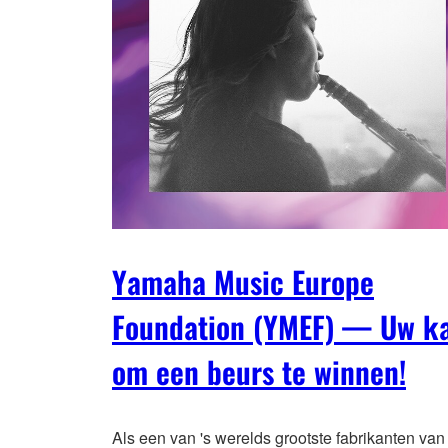
Yamaha Music Europe
Foundation (YMEF) — Uw k
om een beurs te winnen!
Als een van 's werelds grootste fabrikanten van