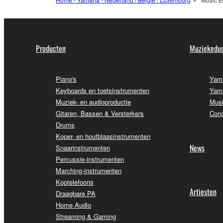
Producten
Muziekeduc
Piano's
Yama
Keyboards en toetsinstrumenten
Yama
Muziek- en audioproductie
Musi
Gitaren, Bassen & Versterkers
Conc
Drums
Koper- en houtblaasinstrumenten
News
Snaarinstrumenten
Percussie-instrumenten
Marching-instrumenten
Koptelefoons
Artiesten
Draagbare PA
Home Audio
Streaming & Gaming