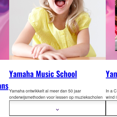
Yamaha Music School
Yam
ans
Yamaha ontwikkelt al meer dan 50 jaar
In a C
onderwijsmethoden voor lessen op muziekscholen
wind 
voor kinderen, jongeren
en volwassenen. Deze
Every 
onderwijsprogramma's worden wereldwijd
orches
Meer
informatie
toegepast bij Yamaha Music Schools en partners.
of mus