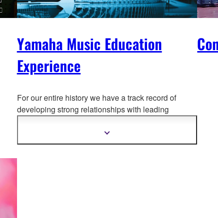
Yamaha Music Education
Con
Experience
For our entire history we have a track record of
developing strong relationships with leading
educators and p
rominent institutions who share our
ambition of cultural enrichment through music and
Meer
informatie
excellence in the arts.
tonen