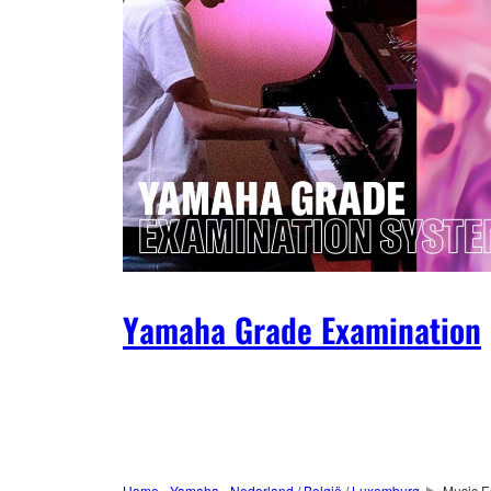
Yamaha Grade Examination
Home - Yamaha - Nederland / België / Luxemburg
Music E