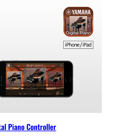
ngnummers selecteren en aanpa
ssen, de
noom instellen en de triggerparameters aan
eelstijl aanpassen met een simpele
beweging. * Om de app te gebruiken, moet u
artphone of tablet verbinden met de DTX via
SB-kabel en Lightning USB-adapter voor
e/iPad of OTG-kabel voor Android.
tal Piano Controller