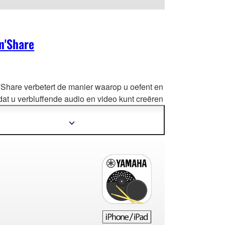
n'Share
'Share verbetert de manier waarop u oefent en
 dat u verbluffende audio
en video kunt creëren
ze gemakkelijk direct vanaf uw smart device
elen.
Meer
informatie
tonen