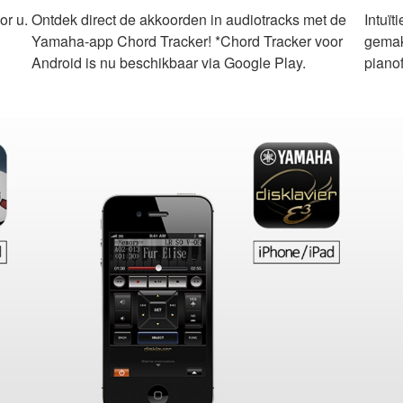
or u.
Ontdek direct de akkoorden in audiotracks met de
Intuï
Yamaha-app Chord Tracker! *Chord Tracker voor
gemak
Android is nu beschikbaar via Google Play.
pianof