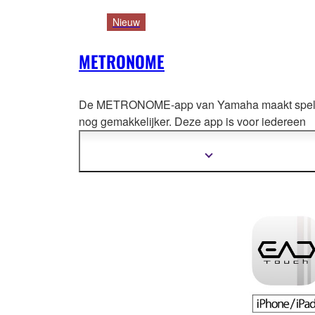
Nieuw
METRONOME
De METRONOME-app van Yamaha maakt spe
nog gemakkelijker. Deze app is
voor iedereen
eenvoudig te gebruiken, welk instrument u ook
bespeelt.
Meer
informatie
tonen