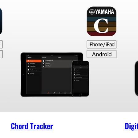
Om de applicatie te kunnen gebruiken, moet u uw
en so
smartdevice via een USB-kabel en adapter op een
metro
DTX aansluiten. Raadpleeg de aansluithandleiding
uw sp
voor meer informatie.
swipe
uw sm
een U
iPhon
Chord Tracker
Digi