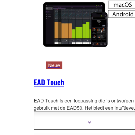
Nieuw
EAD Touch
EAD Touch is een toepassing die is ontworpen
gebruik met de EAD50. Het biedt een intuïtieve,
grafische interface waarmee je eenvoudi
g de
geavanceerde functies van de EAD50 kunt
Meer
informatie
bedienen, zoals geluidsbewerking, microfoon- 
tonen