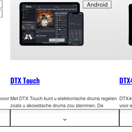
DTX Touch
DTX
 voor
Met DTX Touch kunt u elektronische drums regelen
DTX40
zoals u akoestische drums zou stemmen. De
voor 
intuïtieve gebruikersinterface met talrijke
serie
afbeeldingen en grafieken maakt de bediening voor
een u
Meer
informatie
en
iedereen eenvoud
ig. Haal het maximale uit uw kit! *
beter
tonen