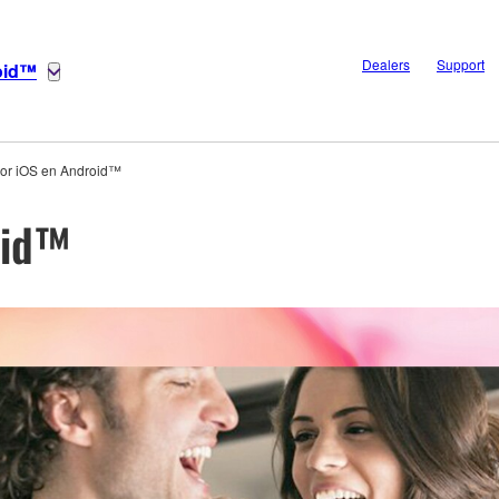
Dealers
Support
oid™
or iOS en Android™
oid™