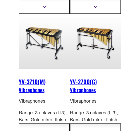
4110), Gold satin finish
(YV-3910), Gold satin
Meer
Meer
informatie
informatie
aluminum alloy (YV-
finish aluminum alloy
tonen
tonen
4110M)
(YV-3910M)
YV-3710(M)
YV-2700(G)
Vibraphones
Vibraphones
Vibraphones
Vibraphones
Range: 3 octaves (f-f3),
Range: 3 octaves (f-f3),
Bars: Gold mirror finish
Bars: Gold mirror finish
aluminium
alloy (YV-
aluminum a
lloy (YV-