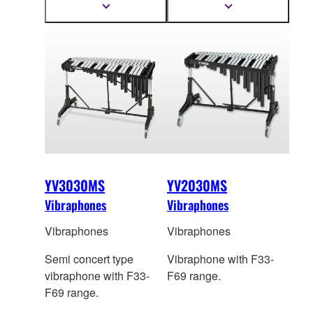
3710), Gold satin finish
2700G), Silver satin
Meer
Meer
informatie
informatie
aluminum alloy (YV-
finish aluminum alloy
tonen
tonen
3710M)
(YV-2700)
YV3030MS
YV2030MS
Vibraphones
Vibraphones
Vibraphones
Vibraphones
Semi concert type
Vibraphone with F33-
vibraphone with F33-
F69 range.
F69 range.