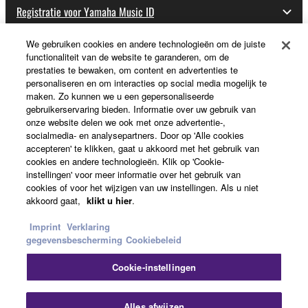
Registratie voor Yamaha Music ID
We gebruiken cookies en andere technologieën om de juiste
functionaliteit van de website te garanderen, om de
Over Yamaha
prestaties te bewaken, om content en advertenties te
personaliseren en om interacties op social media mogelijk te
maken. Zo kunnen we u een gepersonaliseerde
gebruikerservaring bieden. Informatie over uw gebruik van
Nederland / België / Luxemburg - Dutch
onze website delen we ook met onze advertentie-,
socialmedia- en analysepartners. Door op 'Alle cookies
Business
accepteren' te klikken, gaat u akkoord met het gebruik van
cookies en andere technologieën. Klik op 'Cookie-
instellingen' voor meer informatie over het gebruik van
cookies of voor het wijzigen van uw instellingen. Als u niet
akkoord gaat,
klikt u hier
.
Imprint
Verklaring
gegevensbescherming
Cookiebeleid
Cookie-instellingen
Contact opnemen
Terms of Use
Privacy Policy
Cookiebeleid
Impressum
Alles afwijzen