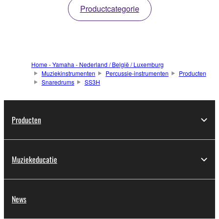
Productcategorie
Home - Yamaha - Nederland / België / Luxemburg
Muziekinstrumenten
Percussie-instrumenten
Producten
Snaredrums
SS3H
Producten
Muziekeducatie
News