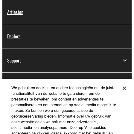
Artiesten
Dealers
Support
Registratie voor Yamaha Music ID
We gebruiken cookies en andere technologieën om de juiste
functionaliteit van de website te garanderen, om de
prestaties te bewaken, om content en advertenties te
personaliseren en om interacties op social media mogelijk te
Over Yamaha
maken. Zo kunnen we u een gepersonaliseerde
gebruikerservaring bieden. Informatie over uw gebruik van
onze website delen we ook met onze advertentie-,
socialmedia- en analysepartners. Door op 'Alle cookies
Nederland / België / Luxemburg - Dutch
accepteren' te klikken, gaat u akkoord met het gebruik van