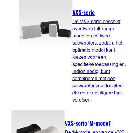
VXS-serie
De VXS-serie beschikt
over twee full-range
modellen en twee
subwoofers, zodat u het
optimale model kunt
kiezen voor een
specifieke toepassing en,
indien nodig, kunt
combineren met een
subwoofer voor locaties
die een krachtigere bas
vereisen.
VXS-serie 'M-model'
De 'M-modellen van de VXS