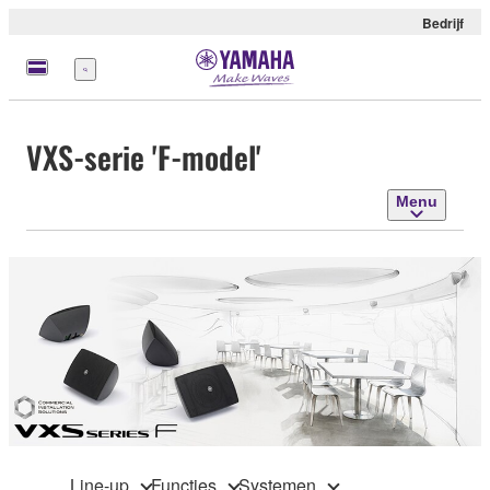
Bedrijf
Menu
VXS-serie 'F-model'
Menu
Line-up
Functies
Systemen