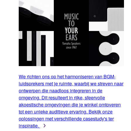
We richten ons op het harmoniseren van BGM-
luidsprekers met je ruimte, waarbij we streven naar
ontwerpen die naadloos integreren in de
omgeving. Dit resulteert in rijke, sfeervolle
akoestische omgevingen die je winkel omtoveren
tot een unieke auditieve ervaring. Bekijk onze
oplossingen met verschillende casestudy's ter
inspiratie.