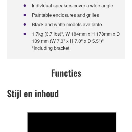
Individual speakers cover a wide angle
Paintable enclosures and grilles
Black and white models available
1.7kg (3.7 lbs)*, W 184mm x H 178mm x D
139 mm (W 7.3" x H 7.0" x D 5.5")*
*Including bracket
Functies
Stijl en inhoud