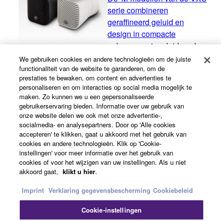
serie combineren
geraffineerd geluid en
design in compacte
opbouwmontageluidsprekers
die een belangrijke bijdrage
We gebruiken cookies en andere technologieën om de juiste
functionaliteit van de website te garanderen, om de
leveren aan de meest
prestaties te bewaken, om content en advertenties te
verfijnde, chique ruimtes.
personaliseren en om interacties op social media mogelijk te
maken. Zo kunnen we u een gepersonaliseerde
gebruikerservaring bieden. Informatie over uw gebruik van
onze website delen we ook met onze advertentie-,
VXS-serie 'S-model'
socialmedia- en analysepartners. Door op 'Alle cookies
De 'S-modellen' van de
accepteren' te klikken, gaat u akkoord met het gebruik van
cookies en andere technologieën. Klik op 'Cookie-
VXS serie zijn
instellingen' voor meer informatie over het gebruik van
subwoofers die de
cookies of voor het wijzigen van uw instellingen. Als u niet
expressieve, natuurlijk
akkoord gaat,
klikt u hier
.
klinkende luidsprekers
Imprint
Verklaring gegevensbescherming
Cookiebeleid
van de VXS- en VXC-
serie perfect aanvullen.
Cookie-instellingen