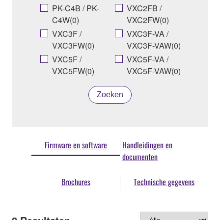
PK-C4B / PK-
VXC2FB /
C4W(0)
VXC2FW(0)
VXC3F /
VXC3F-VA /
VXC3FW(0)
VXC3F-VAW(0)
VXC5F /
VXC5F-VA /
VXC5FW(0)
VXC5F-VAW(0)
Zoeken
Firmware en software
Handleidingen en
documenten
Brochures
Technische gegevens