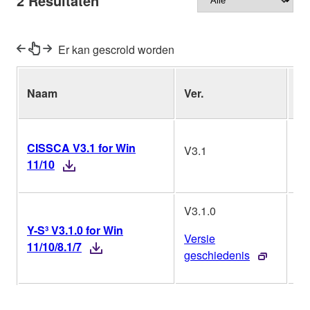
2
Resultaten
Er kan gescrold worden
Naam
Ver.
Be
CISSCA V3.1 for Win
V3.1
Wi
11/10
V3.1.0
Y-S³ V3.1.0 for Win
Versie
Wi
11/10/8.1/7
geschiedenis