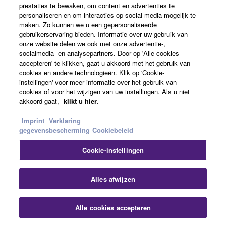
the table (back side).
prestaties te bewaken, om content en advertenties te
personaliseren en om interacties op social media mogelijk te
maken. Zo kunnen we u een gepersonaliseerde
gebruikerservaring bieden. Informatie over uw gebruik van
CTL-BN1
onze website delen we ook met onze advertentie-,
Netwerkknop voor ADECIA
socialmedia- en analysepartners. Door op 'Alle cookies
accepteren' te klikken, gaat u akkoord met het gebruik van
Knoppencontroller voor
cookies en andere technologieën. Klik op 'Cookie-
ADECIA microfoons en
instellingen' voor meer informatie over het gebruik van
externe apparaten
cookies of voor het wijzigen van uw instellingen. Als u niet
akkoord gaat,
klikt u hier
.
Imprint
Verklaring
Gerelateerde Producten
gegevensbescherming
Cookiebeleid
Cookie-instellingen
RM-CG
Slu
Alles afwijzen
Plafond-arraymicrofoon
A ceiling array
Alle cookies accepteren
Contact opnemen
Downloads
microphone equipped
with unique audio signal