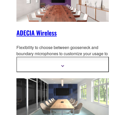
ADECIA Wireless
Flexibility to choose between gooseneck and
boundary microphones to customize your usage to
adapt to your use-case, creati
ng the most
comfortable conferencing space without worrying
Meer
informatie
about wiring or configuration changes should the
tonen
layout change.