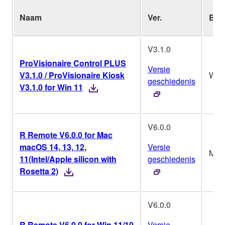
Naam
Ver.
Bes
V3.1.0
ProVisionaire Control PLUS
Versie
V3.1.0 / ProVisionaire Kiosk
Win
geschiedenis
V3.1.0 for Win 11
V6.0.0
R Remote V6.0.0 for Mac
macOS 14, 13, 12,
Versie
Mac
11(Intel/Apple silicon with
geschiedenis
Rosetta 2)
V6.0.0
R Remote V6.0.0 for Win 11/10
Versie