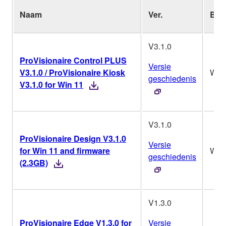
Naam
Ver.
Bes
V3.1.0
ProVisionaire Control PLUS
Versie
V3.1.0 / ProVisionaire Kiosk
Win
geschiedenis
V3.1.0 for Win 11
V3.1.0
ProVisionaire Design V3.1.0
Versie
for Win 11 and firmware
Win
geschiedenis
(2.3GB)
V1.3.0
ProVisionaire Edge V1.3.0 for
Versie