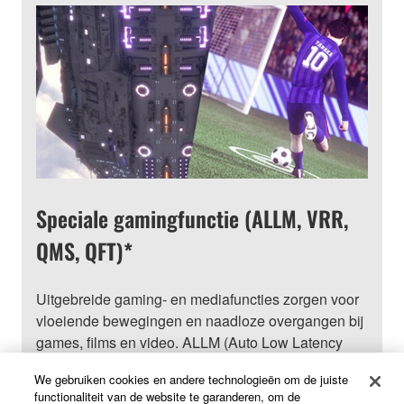
Speciale gamingfunctie (ALLM, VRR,
QMS, QFT)*
Uitgebreide gaming- en mediafuncties zorgen voor
vloeiende bewegingen en naadloze overgangen bij
games, films en video. ALLM (Auto Low Latency
Mode) selecteert automatisch de ideale latentie-
We gebruiken cookies en andere technologieën om de juiste
instelling voor vloeiende, ononderbroken beelden
functionaliteit van de website te garanderen, om de