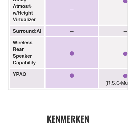
Atmos®
─
w/Height
Virtualizer
Surround:AI
─
─
Wireless
●
●
Rear
Speaker
Capability
●
●
YPAO
(R.S.C/Multi-p
KENMERKEN