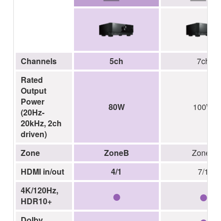
Channels
5ch
7ch
Rated
Output
Power
80W
100W
(20Hz-
20kHz, 2ch
driven)
Zone
ZoneB
Zone2
HDMI in/out
4/1
7/1
●
●
4K/120Hz,
HDR10+
●
Dolby