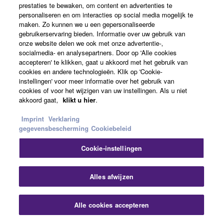
en interactiviteit zonder haperingen. VRR (Variable
prestaties te bewaken, om content en advertenties te
Refresh Rate) vermindert of voorkomt haperingen,
personaliseren en om interacties op social media mogelijk te
maken. Zo kunnen we u een gepersonaliseerde
schokken en frame tearing voor een soepele en
gebruikerservaring bieden. Informatie over uw gebruik van
gedetailleerde weergave van games. QMS (Quick
onze website delen we ook met onze advertentie-,
Media Switching) voor films en video elimineert
socialmedia- en analysepartners. Door op 'Alle cookies
vertragingen die kunnen leiden tot lege frames
accepteren' te klikken, gaat u akkoord met het gebruik van
cookies en andere technologieën. Klik op 'Cookie-
voordat content wordt weergegeven. QFT (Quick
instellingen' voor meer informatie over het gebruik van
Frame Transport) vermindert de latentie voor
cookies of voor het wijzigen van uw instellingen. Als u niet
vloeiendere games zonder haperingen en realtime
akkoord gaat,
klikt u hier
.
interactieve VR.
Imprint
Verklaring
gegevensbescherming
Cookiebeleid
*Deze functie is beschikbaar via een firmware-
update.
Cookie-instellingen
Slu
Alles afwijzen
Alle cookies accepteren
Contact opnemen
Downloads