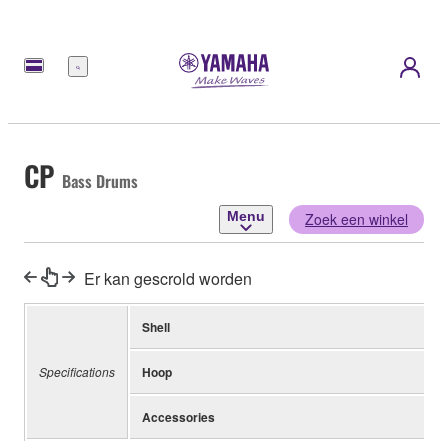
Menu
CP
Bass Drums
Menu
Zoek een winkel
Er kan gescrold worden
Shell
Specifications
Hoop
Accessories