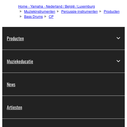
Home - Yamaha - Nederland / België / Luxemburg
Muziekinstrumenten
Percussie-instrumenten
Producten
Bass Drums
CP
Producten
Muziekeducatie
News
Artiesten