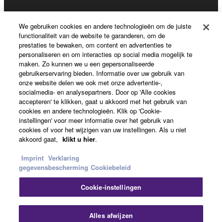
We gebruiken cookies en andere technologieën om de juiste
Registratie voor Yamaha Music ID
functionaliteit van de website te garanderen, om de
prestaties te bewaken, om content en advertenties te
personaliseren en om interacties op social media mogelijk te
maken. Zo kunnen we u een gepersonaliseerde
Over Yamaha
gebruikerservaring bieden. Informatie over uw gebruik van
onze website delen we ook met onze advertentie-,
socialmedia- en analysepartners. Door op 'Alle cookies
accepteren' te klikken, gaat u akkoord met het gebruik van
Nederland / België / Luxemburg - Dutch
cookies en andere technologieën. Klik op 'Cookie-
instellingen' voor meer informatie over het gebruik van
Business
cookies of voor het wijzigen van uw instellingen. Als u niet
akkoord gaat,
klikt u hier
.
Imprint
Verklaring
gegevensbescherming
Cookiebeleid
Cookie-instellingen
Alles afwijzen