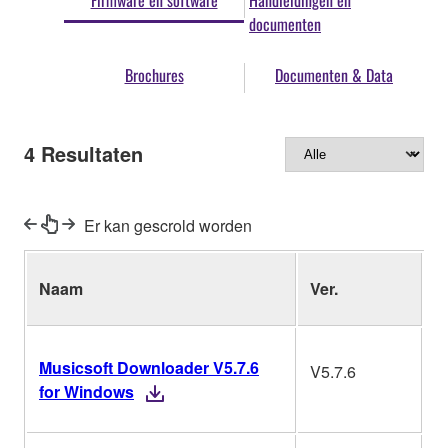
Firmware en software
Handleidingen en
documenten
Brochures
Documenten & Data
4
Resultaten
Er kan gescrold worden
Naam
Ver.
B
Musicsoft Downloader V5.7.6
V5.7.6
W
for Windows