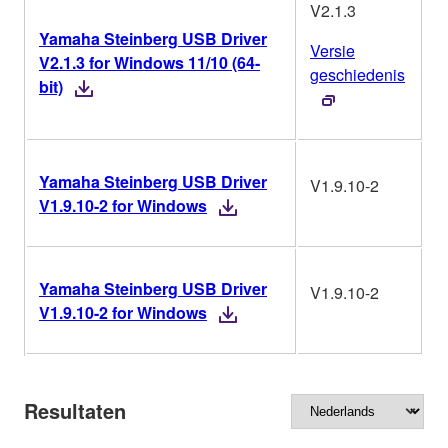
V2.1.3
Yamaha Steinberg USB Driver
Versie
V2.1.3 for Windows 11/10 (64-
W
geschiedenis
bit)
Yamaha Steinberg USB Driver
V1.9.10-2
W
V1.9.10-2 for Windows
Yamaha Steinberg USB Driver
V1.9.10-2
W
V1.9.10-2 for Windows
Resultaten