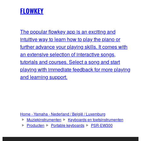
FLOWKEY
The popular flowkey app is an exciting and
intuitive way to learn how to play the piano or
further advance your playing skills. It comes with
an extensive selection of interactive songs,
tutorials and courses. Select a song and start
playing with immediate feedback for more playing
and learning support.
Home - Yamaha - Nederland / België / Luxemburg
Muziekinstrumenten
Keyboards en toetsinstrumenten
Producten
Portable keyboards
PSR-EW300