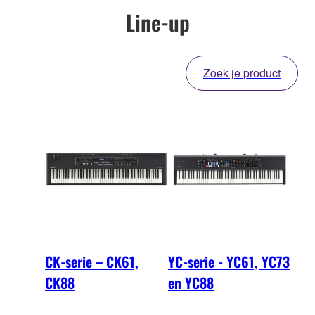
Line-up
Zoek je product
CK-serie – CK61,
YC-serie - YC61, YC73
CK88
en YC88