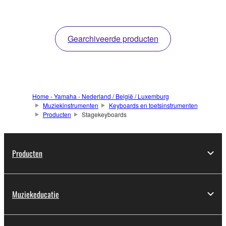
pianomechaniekgevoel
en een verscheidenheid
aan
Gearchiveerde producten
toetsinstrumentgerichte
geluiden.
Home - Yamaha - Nederland / België / Luxemburg
Muziekinstrumenten
Keyboards en toetsinstrumenten
Producten
Stagekeyboards
Producten
Muziekeducatie