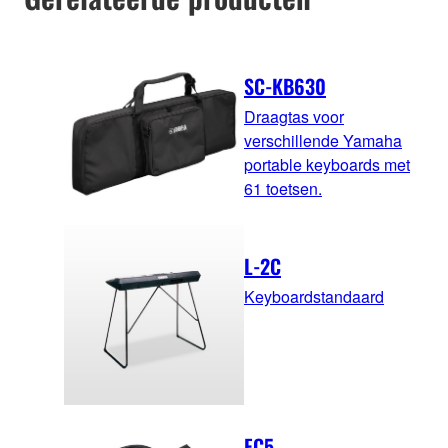
SC-KB630
Draagtas voor
verschillende Yamaha
portable keyboards met
61 toetsen.
L-2C
Keyboardstandaard
FC5