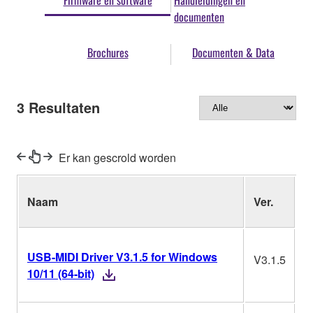
Firmware en software
Handleidingen en
documenten
Brochures
Documenten & Data
3
Resultaten
Er kan gescrold worden
Naam
Ver.
B
USB-MIDI Driver V3.1.5 for Windows
V3.1.5
W
10/11 (64-bit)