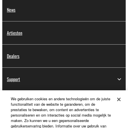
News
Artiesten
Dealers
Support
We gebruiken cookies en andere technologieën om de juiste
Registratie voor Yamaha Music ID
functionaliteit van de website te garanderen, om de
prestaties te bewaken, om content en advertenties te
personaliseren en om interacties op social media mogelijk te
maken. Zo kunnen we u een gepersonaliseerde
Over Yamaha
gebruikerservaring bieden. Informatie over uw gebruik van