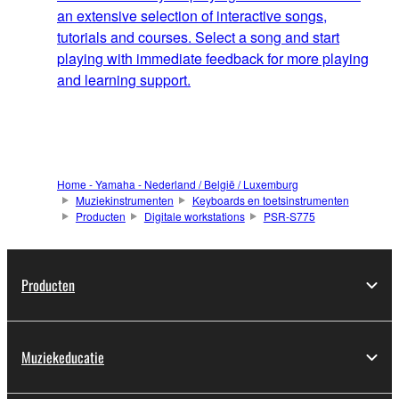
an extensive selection of interactive songs,
tutorials and courses. Select a song and start
playing with immediate feedback for more playing
and learning support.
Home - Yamaha - Nederland / België / Luxemburg
Muziekinstrumenten
Keyboards en toetsinstrumenten
Producten
Digitale workstations
PSR-S775
Producten
Muziekeducatie