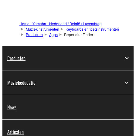
Home - Yamaha - Nederland / België / Luxemburg
Muziekinstrumenten
Keyboards en toetsinstrumenten
Producten
Apps
Repertoire Finder
Producten
Muziekeducatie
News
Artiesten