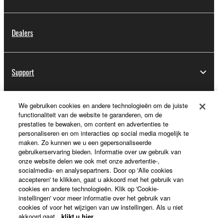
Dealers
Support
We gebruiken cookies en andere technologieën om de juiste
Registratie voor Yamaha Music ID
functionaliteit van de website te garanderen, om de
prestaties te bewaken, om content en advertenties te
personaliseren en om interacties op social media mogelijk te
maken. Zo kunnen we u een gepersonaliseerde
Over Yamaha
gebruikerservaring bieden. Informatie over uw gebruik van
onze website delen we ook met onze advertentie-,
socialmedia- en analysepartners. Door op 'Alle cookies
accepteren' te klikken, gaat u akkoord met het gebruik van
Nederland / België / Luxemburg - Dutch
cookies en andere technologieën. Klik op 'Cookie-
instellingen' voor meer informatie over het gebruik van
Business
cookies of voor het wijzigen van uw instellingen. Als u niet
akkoord gaat,
klikt u hier
.