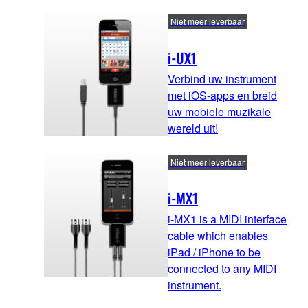
Niet meer leverbaar
i-UX1
Verbind uw instrument
met iOS-apps en breid
uw mobiele muzikale
wereld uit!
Niet meer leverbaar
i-MX1
i-MX1 is a MIDI interface
cable which enables
iPad / iPhone to be
connected to any MIDI
instrument.