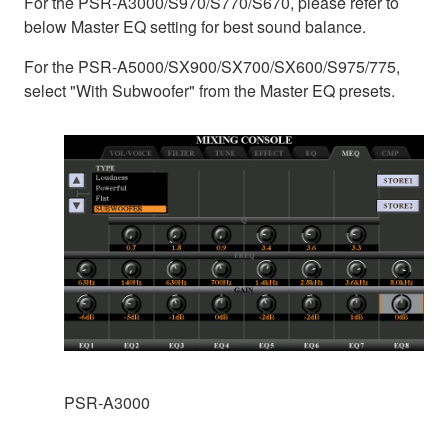
For the PSR-A3000/S970/S770/S670, please refer to
below Master EQ setting for best sound balance.
For the PSR-A5000/SX900/SX700/SX600/S975/775,
select "With Subwoofer" from the Master EQ presets.
PSR-A3000