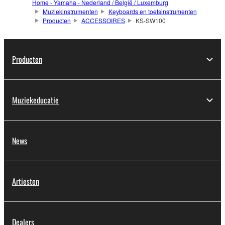
Home - Yamaha - Nederland / België / Luxemburg
Muziekinstrumenten
Keyboards en toetsinstrumenten
Producten
ACCESSOIRES
KS-SW100
Producten
Muziekeducatie
News
Artiesten
Dealers