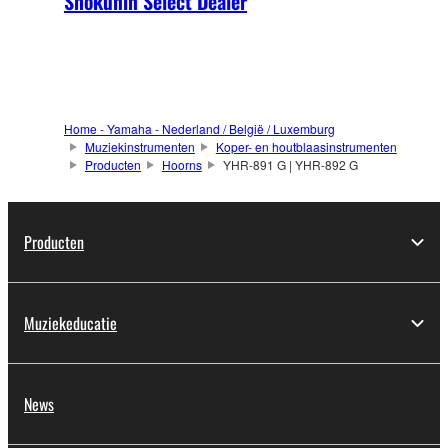
Shokunin Select Dealer
Home - Yamaha - Nederland / België / Luxemburg
Muziekinstrumenten
Koper- en houtblaasinstrumenten
Producten
Hoorns
YHR-891 G | YHR-892 G
Producten
Muziekeducatie
News