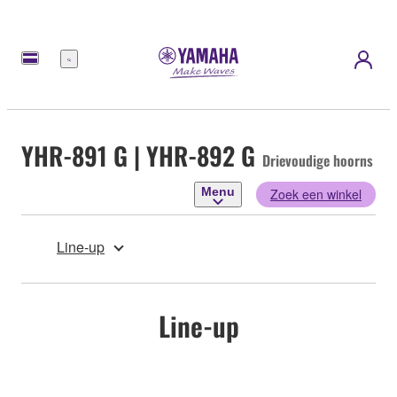
Menu
YHR-891 G | YHR-892 G
Drievoudige hoorns
Menu
Zoek een winkel
Line-up
Line-up