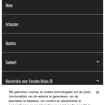
News
Artiesten
Dealers
Support
Registratie voor Yamaha Music ID
We gebruiken cookies en andere technologieën om de juiste
functionaliteit van de website te garanderen, om de
Over Yamaha
prestaties te bewaken, om content en advertenties te