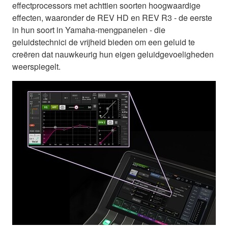
effectprocessors met achttien soorten hoogwaardige
effecten, waaronder de REV HD en REV R3 - de eerste
in hun soort in Yamaha-mengpanelen - die
geluidstechnici de vrijheid bieden om een geluid te
creëren dat nauwkeurig hun eigen geluidgevoeligheden
weerspiegelt.