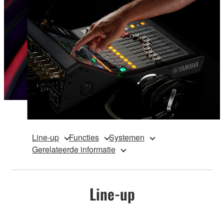
Line-up
Functies
Systemen
Gerelateerde informatie
Line-up