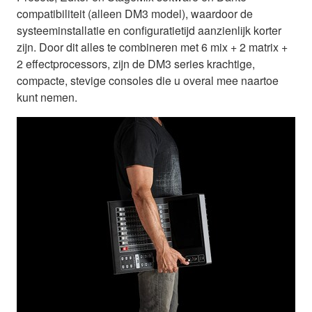
compatibiliteit (alleen DM3 model), waardoor de
systeeminstallatie en configuratietijd aanzienlijk korter
zijn. Door dit alles te combineren met 6 mix + 2 matrix +
2 effectprocessors, zijn de DM3 series krachtige,
compacte, stevige consoles die u overal mee naartoe
kunt nemen.