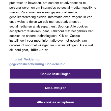
prestaties te bewaken, om content en advertenties te
personaliseren en om interacties op social media mogelijk te
maken. Zo kunnen we u een gepersonaliseerde
gebruikerservaring bieden. Informatie over uw gebruik van
onze website delen we ook met onze advertentie-,
socialmedia- en analysepartners. Door op 'Alle cookies
Een uitgebreid pakket streamingfuncties
accepteren' te klikken, gaat u akkoord met het gebruik van
cookies en andere technologieën. Klik op 'Cookie-
instellingen' voor meer informatie over het gebruik van
In de DM3 serie zijn de functies die nodig zijn voor
cookies of voor het wijzigen van uw instellingen. Als u niet
streaming samengebracht in een compacte behuizing.
akkoord gaat,
klikt u hier
.
Units zijn uitgerust met een overvloed aan analoge I/O-
Imprint
Verklaring
en USB-aansluitingen, waardoor het mogelijk is om
gegevensbescherming
Cookiebeleid
audio in te voeren in de DM3 serie en de gemengde
audio rechtstreeks naar een computer te verzenden met
Cookie-instellingen
behulp van streaming software. Met stereo en matrices
biedt audioroutering een hoge mate van vrijheid en kunt
Alles afwijzen
u audio afzonderlijk mixen voor gebruik op locatie en
streaming.
Alle cookies accepteren
Bovendien is de met Dante uitgeruste DM3* ideaal voor