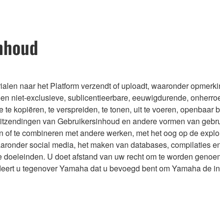
inhoud
ialen naar het Platform verzendt of uploadt, waaronder opmerki
en niet-exclusieve, sublicentieerbare, eeuwigdurende, onherroe
te kopiëren, te verspreiden, te tonen, uit te voeren, openbaar 
itzendingen van Gebruikersinhoud en andere vormen van gebruik
n of te combineren met andere werken, met het oog op de exploita
aronder social media, het maken van databases, compilaties en
e doeleinden. U doet afstand van uw recht om te worden genoem
eert u tegenover Yamaha dat u bevoegd bent om Yamaha de in