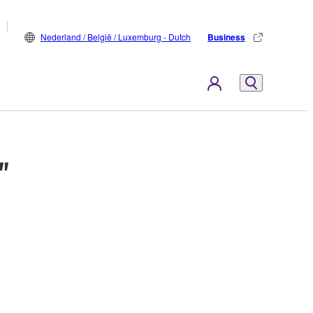
Nederland / België / Luxemburg - Dutch
Business
"