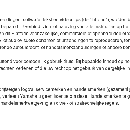
beeldingen, software, tekst en videoclips (de "Inhoud"), worden
 bepaald. U verbindt zich tot naleving van alle instructies op 
 dit Platform voor zakelijke, commerciële of openbare doeleinden
- of audiovisuele opnamen of uitzendingen te reproduceren, tenz
rende auteursrecht- of handelsmerkaanduidingen of andere ken
tend voor persoonlijk gebruik thuis. Bij bepaalde Inhoud op he
rechten verlenen of die uw recht op het gebruik van dergelijke
drijfseigen logo's, servicemerken en handelsmerken (gezamenli
en, verleent Yamaha u geen licentie om deze Handelsmerken te
handelsmerkwetgeving en civiel- of strafrechtelijke regels.