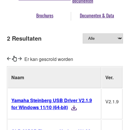
documenten
Brochures
Documenten & Data
2
Resultaten
Er kan gescrold worden
Naam
Ver.
B
Yamaha Steinberg USB Driver V2.1.9
V2.1.9
W
for Windows 11/10 (64-bit)