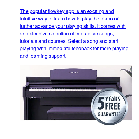
The popular flowkey app is an exciting and
intuitive way to learn how to play the piano or
further advance your playing skills. It comes with
an extensive selection of interactive songs,
tutorials and courses. Select a song and start
playing with immediate feedback for more playing
and learning support.