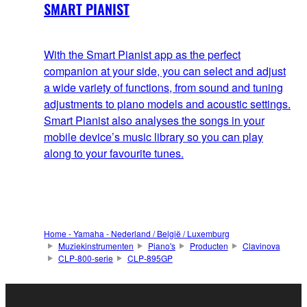
SMART PIANIST
With the Smart Pianist app as the perfect
companion at your side, you can select and adjust
a wide variety of functions, from sound and tuning
adjustments to piano models and acoustic settings.
Smart Pianist also analyses the songs in your
mobile device’s music library so you can play
along to your favourite tunes.
Home - Yamaha - Nederland / België / Luxemburg
Muziekinstrumenten
Piano's
Producten
Clavinova
CLP-800-serie
CLP-895GP