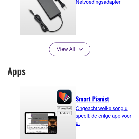
Netvoedingsadapter
View All
Apps
Smart Pianist
Ongeacht welke song u
speelt: de enige app voor
u.