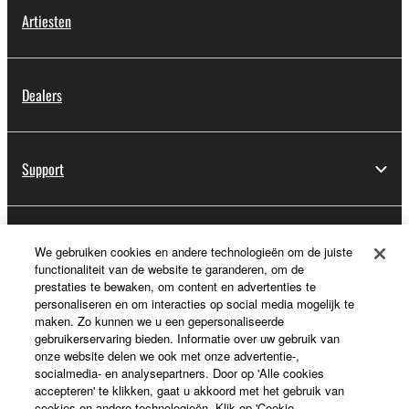
Artiesten
Dealers
Support
Registratie voor Yamaha Music ID
We gebruiken cookies en andere technologieën om de juiste
functionaliteit van de website te garanderen, om de
prestaties te bewaken, om content en advertenties te
personaliseren en om interacties op social media mogelijk te
Over Yamaha
maken. Zo kunnen we u een gepersonaliseerde
gebruikerservaring bieden. Informatie over uw gebruik van
onze website delen we ook met onze advertentie-,
socialmedia- en analysepartners. Door op 'Alle cookies
Nederland / België / Luxemburg - Dutch
accepteren' te klikken, gaat u akkoord met het gebruik van
cookies en andere technologieën. Klik op 'Cookie-