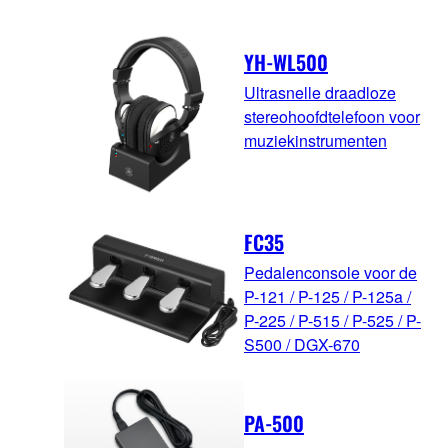
YH-WL500
Ultrasnelle draadloze
stereohoofdtelefoon voor
muziekinstrumenten
FC35
Pedalenconsole voor de
P-121 / P-125 / P-125a /
P-225 / P-515 / P-525 / P-
S500 / DGX-670
PA-500