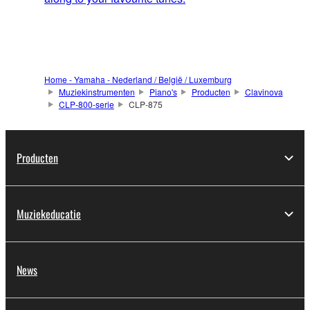
Home - Yamaha - Nederland / België / Luxemburg
Muziekinstrumenten
Piano's
Producten
Clavinova
CLP-800-serie
CLP-875
Producten
Muziekeducatie
News