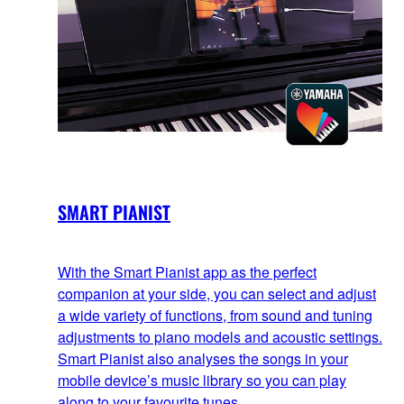
SMART PIANIST
With the Smart Pianist app as the perfect
companion at your side, you can select and adjust
a wide variety of functions, from sound and tuning
adjustments to piano models and acoustic settings.
Smart Pianist also analyses the songs in your
mobile device’s music library so you can play
along to your favourite tunes.