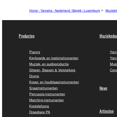
Home - Yamaha - Nederland / België / Luxemburg
Muzieki
Producten
Muziekeduc
Piano's
Yama
Keyboards en toetsinstrumenten
Yama
Muziek- en audioproductie
Musi
Gitaren, Bassen & Versterkers
Conc
Drums
Koper- en houtblaasinstrumenten
News
Snaarinstrumenten
Percussie-instrumenten
Marching-instrumenten
Koptelefoons
Artiesten
Draagbare PA