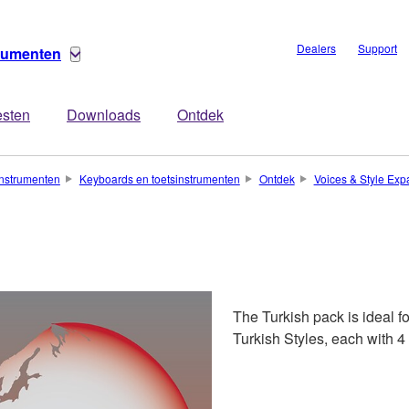
Dealers
Support
trumenten
esten
Downloads
Ontdek
nstrumenten
Keyboards en toetsinstrumenten
Ontdek
Voices & Style Exp
The Turkish pack is ideal f
Turkish Styles, each with 