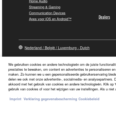
Home Audio
Streaming & Gaming
Communication Devices
Dealers
Apps voor iOS en Android™
Nederland / België / Luxemburg - Dutch
We gebruiken cookies en andere technologieën om de juiste functionalit
prestaties te bewaken, om content en advertenties te personaliseren en 
maken. Zo kunnen we u een gepersonaliseerde gebruikerservaring biede
delen we ook met onze advertentie-, socialmedia- en analysepartners. Do
akkoord met het gebruik van cookies en andere technologieën. Klik op 'C
gebruik van cookies of voor het wijzigen van uw instellingen. Als u niet
Imprint
Verklaring gegevensbescherming
Cookiebeleid
Contact opnemen
Terms of Use
Privacy Policy
Cookiebeleid
Im