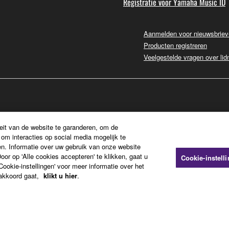
Registratie voor Yamaha Music ID
Aanmelden voor nieuwsbrie
Producten registreren
Veelgestelde vragen over li
eit van de website te garanderen, om de
om interacties op social media mogelijk te
n. Informatie over uw gebruik van onze website
or op 'Alle cookies accepteren' te klikken, gaat u
Cookie-instell
ookie-instellingen' voor meer informatie over het
 akkoord gaat,
klikt u hier
.
pressum