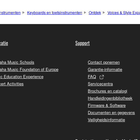
nstrumenten
Keyboards en toetsinstrumenten
Ontdek
Voices & Style Exp
atie
Support
ha Music Schools
Contact opnemen
ha Music Foundation of Europe
Garantie-informatie
c Education Experience
FAQ
ert Activities
Servicecentra
Brochures en catalogi
Handleidingenbibliotheek
Firmware & Software
Documenten en gegevens
Veiligheidsinformatie