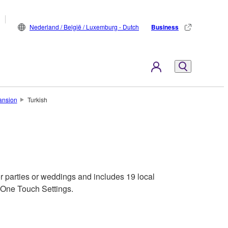
Nederland / België / Luxemburg - Dutch
Business
ansion
Turkish
or parties or weddings and includes 19 local
4 One Touch Settings.