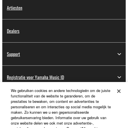
Artiesten
Dealers
Support
Registratie voor Yamaha Music ID
We gebruiken cookies en andere technologieën om de juiste
functionaliteit van de website te garanderen, om de
Over Yamaha
prestaties te bewaken, om content en advertenties te
personaliseren en om interacties op social media mogelijk te
maken. Zo kunnen we u een gepersonaliseerde
gebruikerservaring bieden. Informatie over uw gebruik van
Nederland / België / Luxemburg - Dutch
onze website delen we ook met onze advertentie-,