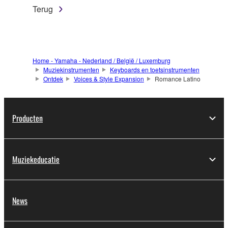
Terug
Home - Yamaha - Nederland / België / Luxemburg
Muziekinstrumenten
Keyboards en toetsinstrumenten
Ontdek
Voices & Style Expansion
Romance Latino
Producten
Muziekeducatie
News