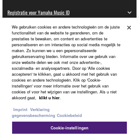
Registratie voor Yamaha Music ID
We gebruiken cookies en andere technologieën om de juiste
functionaliteit van de website te garanderen, om de
Over Yamaha
prestaties te bewaken, om content en advertenties te
personaliseren en om interacties op social media mogelijk te
maken. Zo kunnen we u een gepersonaliseerde
gebruikerservaring bieden. Informatie over uw gebruik van
Nederland / België / Luxemburg - Dutch
onze website delen we ook met onze advertentie-,
socialmedia- en analysepartners. Door op 'Alle cookies
Business
accepteren' te klikken, gaat u akkoord met het gebruik van
cookies en andere technologieën. Klik op 'Cookie-
instellingen' voor meer informatie over het gebruik van
cookies of voor het wijzigen van uw instellingen. Als u niet
akkoord gaat,
klikt u hier
.
Imprint
Verklaring
gegevensbescherming
Cookiebeleid
Cookie-instellingen
Contact opnemen
Terms of Use
Privacy Policy