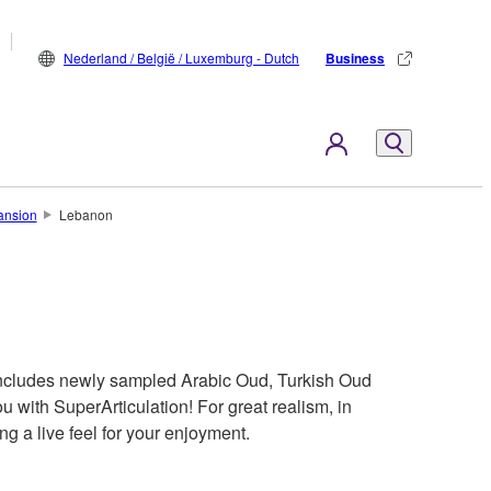
Nederland / België / Luxemburg - Dutch
Business
ansion
Lebanon
cludes newly sampled Arabic Oud, Turkish Oud
 with SuperArticulation! For great realism, in
ing a live feel for your enjoyment.