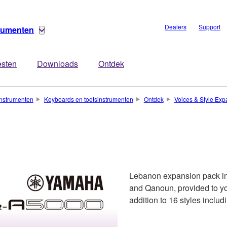
Dealers
Support
trumenten
esten
Downloads
Ontdek
nstrumenten
Keyboards en toetsinstrumenten
Ontdek
Voices & Style Exp
Lebanon expansion pack in
and Qanoun, provided to you
addition to 16 styles includ