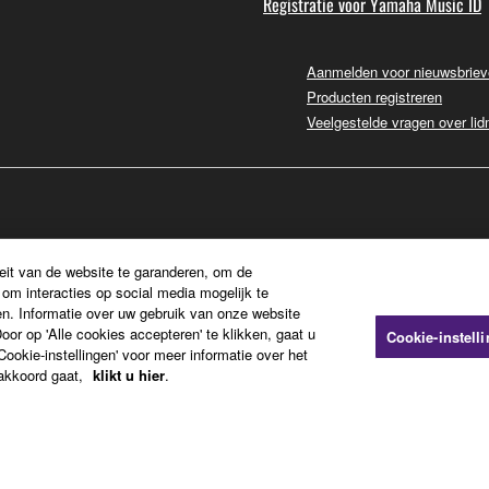
Registratie voor Yamaha Music ID
Aanmelden voor nieuwsbrie
Producten registreren
Veelgestelde vragen over li
eit van de website te garanderen, om de
om interacties op social media mogelijk te
n. Informatie over uw gebruik van onze website
or op 'Alle cookies accepteren' te klikken, gaat u
Cookie-instell
ookie-instellingen' voor meer informatie over het
 akkoord gaat,
klikt u hier
.
pressum