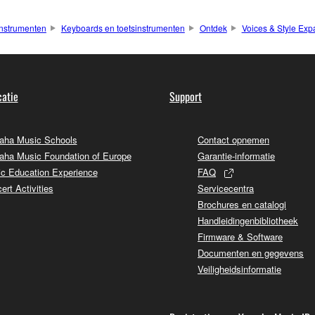
nstrumenten
Keyboards en toetsinstrumenten
Ontdek
Voices & Style Exp
atie
Support
ha Music Schools
Contact opnemen
ha Music Foundation of Europe
Garantie-informatie
c Education Experience
FAQ
ert Activities
Servicecentra
Brochures en catalogi
Handleidingenbibliotheek
Firmware & Software
Documenten en gegevens
Veiligheidsinformatie