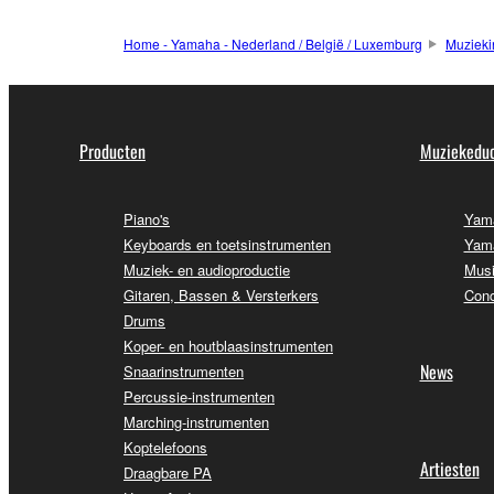
Home - Yamaha - Nederland / België / Luxemburg
Muzieki
Producten
Muziekeduc
Piano's
Yama
Keyboards en toetsinstrumenten
Yama
Muziek- en audioproductie
Musi
Gitaren, Bassen & Versterkers
Conc
Drums
Koper- en houtblaasinstrumenten
News
Snaarinstrumenten
Percussie-instrumenten
Marching-instrumenten
Koptelefoons
Artiesten
Draagbare PA