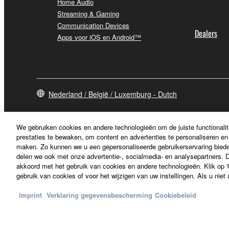
Home Audio
Streaming & Gaming
Communication Devices
Dealers
Apps voor iOS en Android™
Nederland / België / Luxemburg - Dutch
We gebruiken cookies en andere technologieën om de juiste functionalit
prestaties te bewaken, om content en advertenties te personaliseren en 
maken. Zo kunnen we u een gepersonaliseerde gebruikerservaring biede
delen we ook met onze advertentie-, socialmedia- en analysepartners. Do
akkoord met het gebruik van cookies en andere technologieën. Klik op 'C
gebruik van cookies of voor het wijzigen van uw instellingen. Als u niet
Imprint
Verklaring gegevensbescherming
Cookiebeleid
Contact opnemen
Terms of Use
Privacy Policy
Cookiebeleid
Im