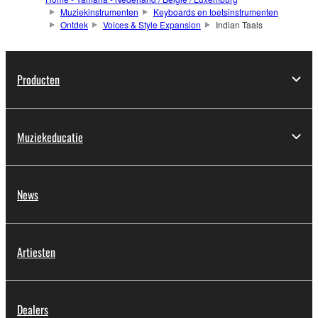
Muziekinstrumenten
Keyboards en toetsinstrumenten
Ontdek
Voices & Style Expansion
Indian Taals
Producten
Muziekeducatie
News
Artiesten
Dealers