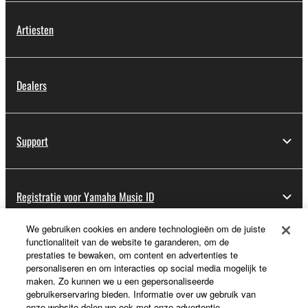
Artiesten
Dealers
Support
Registratie voor Yamaha Music ID
We gebruiken cookies en andere technologieën om de juiste
functionaliteit van de website te garanderen, om de
Over Yamaha
prestaties te bewaken, om content en advertenties te
personaliseren en om interacties op social media mogelijk te
maken. Zo kunnen we u een gepersonaliseerde
gebruikerservaring bieden. Informatie over uw gebruik van
Nederland / België / Luxemburg - Dutch
onze website delen we ook met onze advertentie-,