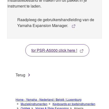
installatiebestand te maken om dit pakket in je
instrument te laden.
Raadpleeg de gebruikershandleiding van de
Yamaha Expansion Manager.
for PSR-A5000 click here !
Terug
Home - Yamaha - Nederland / België / Luxemburg
Muziekinstrumenten
Keyboards en toetsinstrumenten
Ontdek
Voices & Style Expansion
Algeria