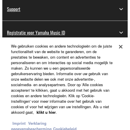
Support
Registratie voor Yamaha Music ID
We gebruiken cookies en andere technologieën om de juiste
functionaliteit van de website te garanderen, om de
Over Yamaha
prestaties te bewaken, om content en advertenties te
personaliseren en om interacties op social media mogelijk te
maken. Zo kunnen we u een gepersonaliseerde
gebruikerservaring bieden. Informatie over uw gebruik van
Nederland / België / Luxemburg - Dutch
onze website delen we ook met onze advertentie-,
socialmedia- en analysepartners. Door op 'Alle cookies
Business
accepteren' te klikken, gaat u akkoord met het gebruik van
cookies en andere technologieën. Klik op 'Cookie-
instellingen' voor meer informatie over het gebruik van
cookies of voor het wijzigen van uw instellingen. Als u niet
akkoord gaat,
klikt u hier
.
Imprint
Verklaring
gegevensbescherming
Cookiebeleid