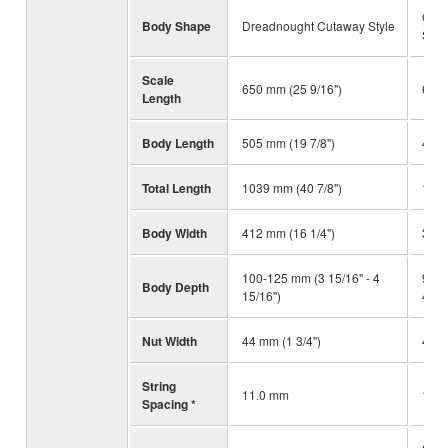
Conc
Body Shape
Dreadnought Cutaway Style
Styl
Scale
650 mm (25 9/16")
650 
Length
Body Length
505 mm (19 7/8")
497 
Total Length
1039 mm (40 7/8")
1031
Body Width
412 mm (16 1/4")
380 
100-125 mm (3 15/16" - 4
90-1
Body Depth
15/16")
4 1/2
Nut Width
44 mm (1 3/4")
44 m
String
11.0 mm
11.
Spacing *