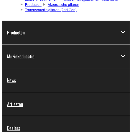
Producten
Akoestische gitaren
TransAcoustic gitaren (2nd Gen)
Producten
Muziekeducatie
News
Artiesten
Dealers