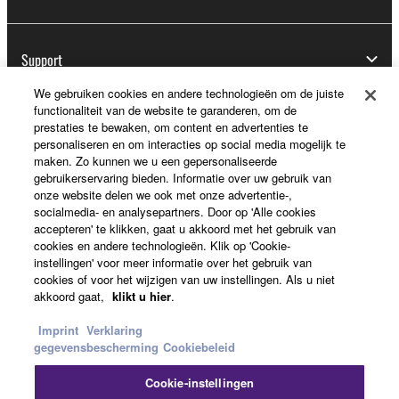
Support
We gebruiken cookies en andere technologieën om de juiste
functionaliteit van de website te garanderen, om de
prestaties te bewaken, om content en advertenties te
Registratie voor Yamaha Music ID
personaliseren en om interacties op social media mogelijk te
maken. Zo kunnen we u een gepersonaliseerde
gebruikerservaring bieden. Informatie over uw gebruik van
onze website delen we ook met onze advertentie-,
Over Yamaha
socialmedia- en analysepartners. Door op 'Alle cookies
accepteren' te klikken, gaat u akkoord met het gebruik van
cookies en andere technologieën. Klik op 'Cookie-
instellingen' voor meer informatie over het gebruik van
Nederland / België / Luxemburg - Dutch
cookies of voor het wijzigen van uw instellingen. Als u niet
akkoord gaat,
klikt u hier
.
Business
Imprint
Verklaring
gegevensbescherming
Cookiebeleid
Cookie-instellingen