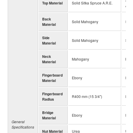
Soli
Top Material
Solid Sitka Spruce A.R.E.
A.R.
Back
Solid Mahogany
Soli
Material
Side
Solid Mahogany
Soli
Material
Neck
Mahogany
Mah
Material
Fingerboard
Ebony
Ebo
Material
Fingerboard
R400 mm (15 3/4")
R400
Radius
Bridge
Ebony
Ebo
Material
General
Specifications
Nut Material
Urea
Ure