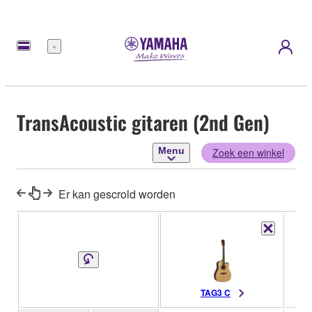
Menu
TransAcoustic gitaren (2nd Gen)
Menu
Zoek een winkel
Er kan gescrold worden
TAG3 C