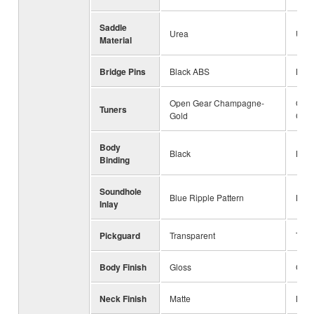
Saddle
Urea
Ure
Material
Bridge Pins
Black ABS
Blac
Open Gear Champagne-
Ope
Tuners
Gold
Cha
Body
Black
Blac
Binding
Soundhole
Blue Ripple Pattern
Blue
Inlay
Pickguard
Transparent
Tran
Body Finish
Gloss
Glos
Neck Finish
Matte
Matt