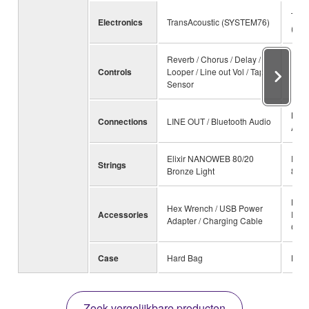
Tran
Electronics
TransAcoustic (SYSTEM76)
(SY
Reverb / Chorus / Delay /
Reve
Controls
Looper / Line out Vol / Tap
Dela
Sensor
out 
LINE
Connections
LINE OUT / Bluetooth Audio
Audi
Elixir NANOWEB 80/20
Eli
Strings
Bronze Light
80/2
Hex 
Hex Wrench / USB Power
Accessories
Powe
Adapter / Charging Cable
Char
Case
Hard Bag
Hard
Zoek vergelijkbare producten