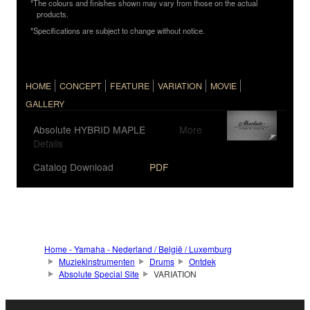
*The colours and finishes shown may vary from those on the actual
products.
*Speciﬁcations are subject to change without notice.
HOME
CONCEPT
FEATURE
VARIATION
MOVIE
GALLERY
Absolute HYBRID MAPLE
More
Details
Catalog Download
PDF
Home - Yamaha - Nederland / België / Luxemburg
Muziekinstrumenten
Drums
Ontdek
Absolute Special Site
VARIATION