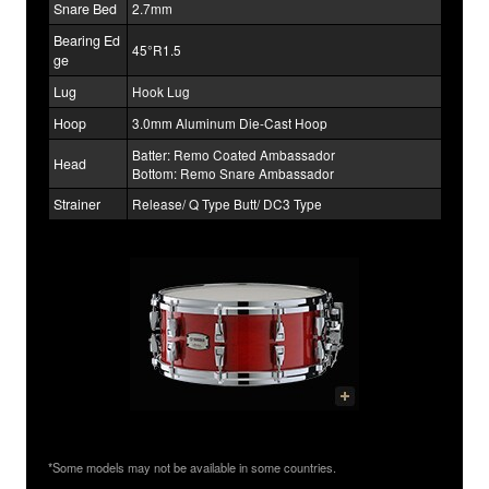
Snare Bed
2.7mm
Bearing Ed
45°R1.5
ge
Lug
Hook Lug
Hoop
3.0mm Aluminum Die-Cast Hoop
Batter: Remo Coated Ambassador
Head
Bottom: Remo Snare Ambassador
Strainer
Release/ Q Type Butt/ DC3 Type
*Some models may not be available in some countries.