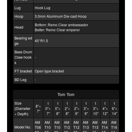
Lug
Hook Lug
Hoop
3.0mm Aluminum Die-cast Hoop
Bottom: Remo Clear ambassador
Head
Batter: Remo Clear emperor
Bearing ed
45°R1.5
ge
Bass Drum
Claw hook
-
s
FT bracket
Open type bracket
BD Leg
-
Tom Tom
Size
1
1
1
1
1
1
1
1
8"×
(Diameter
0"×
0"×
2"×
2"×
3"×
3"×
4"×
6"×
7"
7"
8"
8"
9"
9"
10"
12"
14"
× Depth)
AM
AM
AM
AM
AM
AM
AM
AM
AM
Model No.
T08
T10
T10
T12
T12
T13
T13
T14
T16