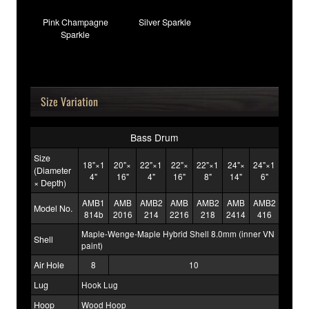
Pink Champagne
Silver Sparkle
Sparkle
Size Variation
Bass Drum
Size
18"×1
20"×
22"×1
22"×
22"×1
24"×
24"×1
(Diameter
4"
16"
4"
16"
8"
14"
6"
× Depth)
AMB1
AMB
AMB2
AMB
AMB2
AMB
AMB2
Model No.
814b
2016
214
2216
218
2414
416
Maple-Wenge-Maple Hybrid Shell 8.0mm (inner VN
Shell
paint)
Air Hole
8
10
Lug
Hook Lug
Hoop
Wood Hoop