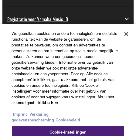
Registratie voor Yamaha Music ID
We gebruiken cookies en andere technologieën om de juiste
functionaliteit van de website te garanderen, om de
Over Yamaha
prestaties te bewaken, om content en advertenties te
personaliseren en om interacties op social media mogelijk te
maken. Zo kunnen we u een gepersonaliseerde
gebruikerservaring bieden. Informatie over uw gebruik van
Nederland / België / Luxemburg - Dutch
onze website delen we ook met onze advertentie-,
socialmedia- en analysepartners. Door op 'Alle cookies
Business
accepteren' te klikken, gaat u akkoord met het gebruik van
cookies en andere technologieën. Klik op 'Cookie-
instellingen' voor meer informatie over het gebruik van
cookies of voor het wijzigen van uw instellingen. Als u niet
akkoord gaat,
klikt u hier
.
Imprint
Verklaring
gegevensbescherming
Cookiebeleid
Cookie-instellingen