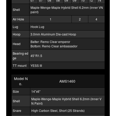
07
07
08
08
09
09
10
12
14
Maple-Wenge-Maple Hybrid Shell 6.2mm (inner VN
Shell
paint)
Air Hole
1
2
4
Lug
Hook Lug
Hoop
3.0mm Aluminum Die-cast Hoop
Batter: Remo Clear emperor
Head
Bottom: Remo Clear ambassador
Bearing ed
45°R1.5
ge
TT mount
YESS III
Model N
AMS1460
o.
Size
14"x6"
Maple-Wenge-Maple Hybrid Shell 6.2mm (Inner V
Shell
N Paint)
Snare
High Carbon Steel, Short (25 Strands)