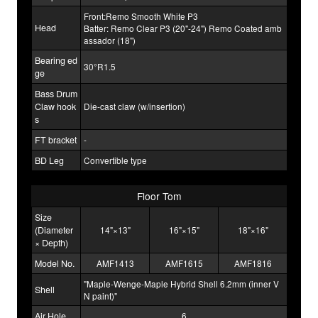
Front:Remo Smooth White P3
Head
Batter: Remo Clear P3 (20"-24") Remo Coated amb
assador (18")
Bearing ed
30°R1.5
ge
Bass Drum
Claw hook
Die-cast claw (w/insertion)
s
FT bracket
-
BD Leg
Convertible type
Floor Tom
Size
(Diameter
14"×13"
16"×15"
18"×16"
× Depth)
Model No.
AMF1413
AMF1615
AMF1816
"Maple-Wenge-Maple Hybrid Shell 6.2mm (inner V
Shell
N paint)"
Air Hole
6