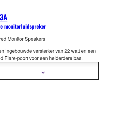
3A
ve monitorluidspreker
ed Monitor Speakers
en ingebouwde versterker van 22 watt en een
ed Flare-poort voor een helderdere bas,
ceert de MSP3A-referentiemonitor geluid dat
rigineel getrouw weergeeft. Met een
Meer
informatie
h
eidenheid aan ingangen,
tonen
ningselementen en optionele steunbeugels is
P3A ideaal voor kleine studio's,
roductie, het monitoren van elektronische
umenten en surroundweergave.