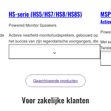
HS-serie (HS5/HS7/HS8/HS8S)
MSP
Actie
Powered Monitor Speakers
Power
 de
Actieve nearfield-monitorluidsprekers, gebouwd op
het succes van zijn legendarische
voorgangers, die
Met e
een echte industriestandaard zijn geworden dankzij
Twist
hun accuraatheid.
produ
Meer
informatie
het o
tonen
versc
bedie
de MS
Gearchiveerde producten
postp
instr
Voor zakelijke klanten