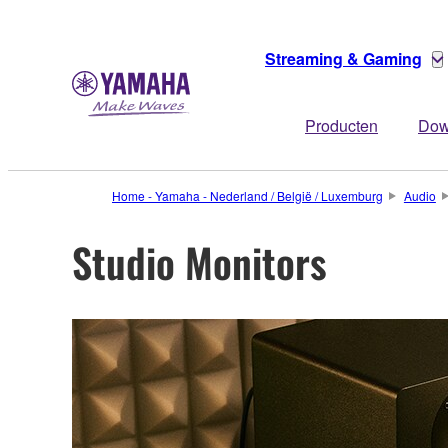
Streaming & Gaming
Producten
Dow
Home - Yamaha - Nederland / België / Luxemburg
Audio
Studio Monitors