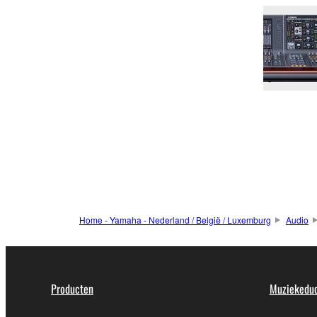
Home - Yamaha - Nederland / België / Luxemburg
Audio
Producten
Muziekeduc