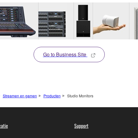
Go to Business Site
Streamen en gamen
Producten
Studio Monitors
atie
Support