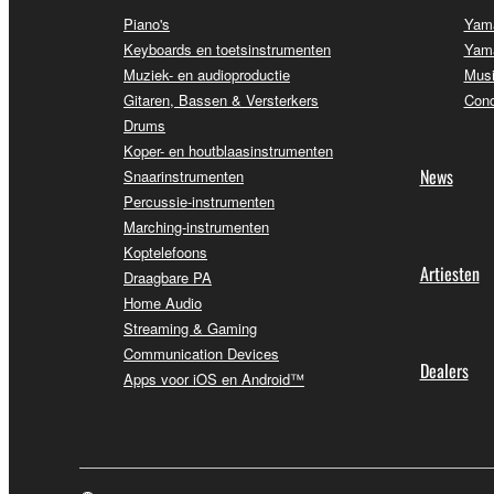
Piano's
Yama
Keyboards en toetsinstrumenten
Yama
Muziek- en audioproductie
Musi
Gitaren, Bassen & Versterkers
Conc
Drums
Koper- en houtblaasinstrumenten
News
Snaarinstrumenten
Percussie-instrumenten
Marching-instrumenten
Koptelefoons
Artiesten
Draagbare PA
Home Audio
Streaming & Gaming
Communication Devices
Dealers
Apps voor iOS en Android™