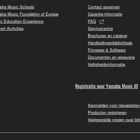
ha Music Schools
Contact opnemen
ha Music Foundation of Europe
Garantie-informatie
c Education Experience
FAQ
ert Activities
Servicecentra
Brochures en catalogi
Handleidingenbibliotheek
Firmware & Software
Documenten en gegevens
Veiligheidsinformatie
Registratie voor Yamaha Music ID
Aanmelden voor nieuwsbrie
Producten registreren
Veelgestelde vragen over li