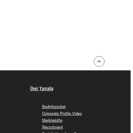
Over Yamaha
Bedrijfsprofiel
Corporate Profile Video
Merkbelofte
Recruitment