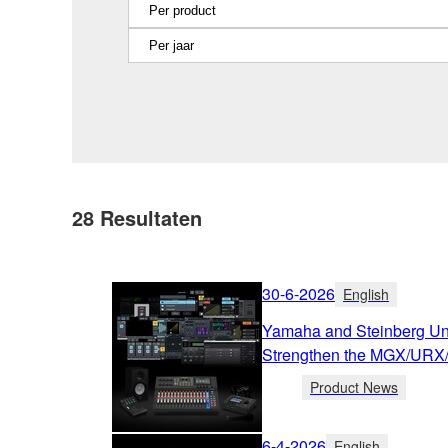
28
Resultaten
30-6-2026
English
Yamaha and Steinberg Unv
Strengthen the MGX/URX
Product News
6-4-2026
English