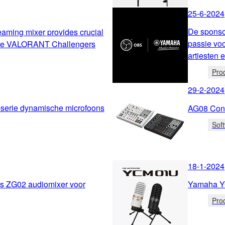
25-6-2024
De sponso
ming mixer provides crucial
passie voo
the VALORANT Challengers
artiesten 
Pro
29-2-2024
serie dynamische microfoons
AG08 Cont
Sof
18-1-2024
s ZG02 audiomixer voor
Yamaha Y
Pro