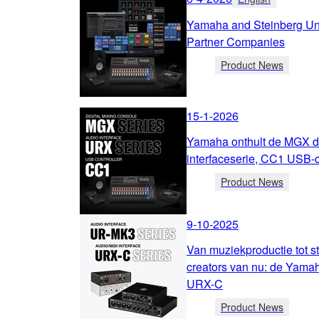
Yamaha and Steinberg Unv
Partner Companies
Product News
15-1-2026
Yamaha onthult de MGX di
interfaceserie, CC1 USB-c
Product News
9-10-2025
Van muziekproductie tot s
creators van nu: de Yama
URX-C
Product News