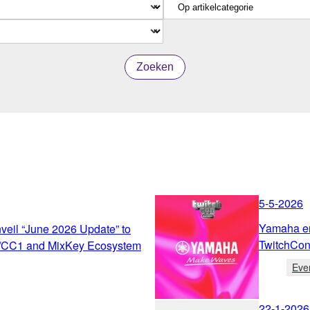
Zoeken
5-5-2026
Yamaha en
eil “June 2026 Update” to
TwitchCon
/CC1 and MixKey Ecosystem
Eve
22-1-2026