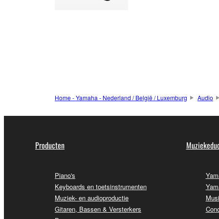
Home - Yamaha - Nederland / België / Luxemburg
Audio
Producten
Muziekeduc
Piano's
Yama
Keyboards en toetsinstrumenten
Yama
Muziek- en audioproductie
Musi
Gitaren, Bassen & Versterkers
Conc