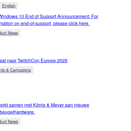
English
 Windows 10 End of Support Announcement: For
mation on end-of-support, please click here.
duct News
at naar TwitchCon Europe 2025
nts & Campaigns
rkt samen met König & Meyer aan nieuwe
n beugelhardware.
duct News