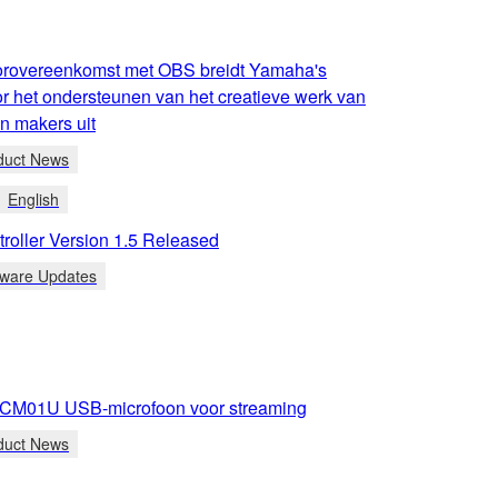
rovereenkomst met OBS breidt Yamaha's
r het ondersteunen van het creatieve werk van
en makers uit
duct News
English
roller Version 1.5 Released
tware Updates
CM01U USB-microfoon voor streaming
duct News