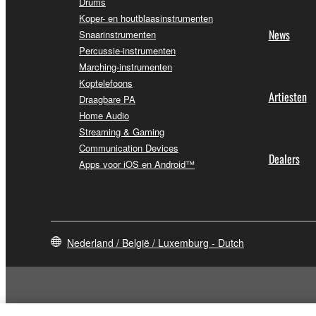
Drums
Koper- en houtblaasinstrumenten
News
Snaarinstrumenten
Percussie-instrumenten
Marching-instrumenten
Koptelefoons
Artiesten
Draagbare PA
Home Audio
Streaming & Gaming
Communication Devices
Dealers
Apps voor iOS en Android™
Nederland / België / Luxemburg - Dutch