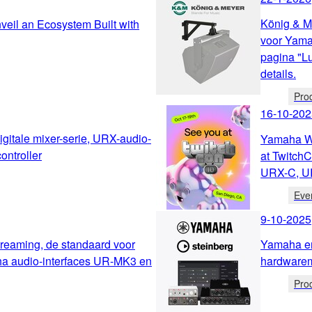
König & M
eil an Ecosystem Built with
voor Yama
pagina "Lu
details.
Pro
16-10-202
gitale mixer-serie, URX-audio-
Yamaha We
ontroller
at Twitch
URX-C, U
Eve
9-10-2025
treaming, de standaard voor
Yamaha en
ha audio-interfaces UR-MK3 en
hardware
Pro