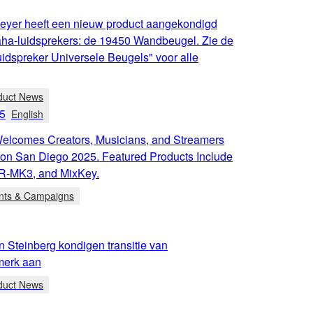
eyer heeft een nieuw product aangekondigd
ha-luidsprekers: de 19450 Wandbeugel. Zie de
idspreker Universele Beugels" voor alle
duct News
5
English
lcomes Creators, Musicians, and Streamers
Con San Diego 2025. Featured Products Include
R-MK3, and MixKey.
nts & Campaigns
 Steinberg kondigen transitie van
merk aan
duct News