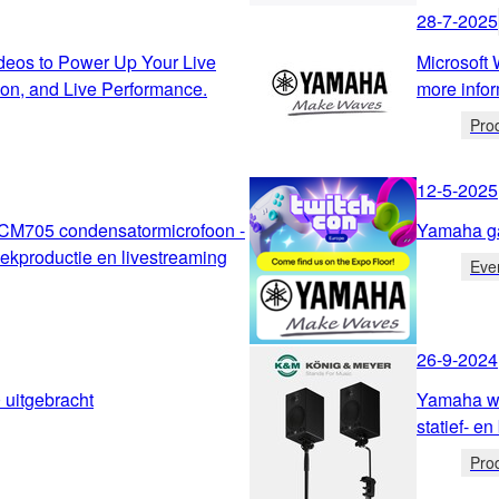
28-7-2025
deos to Power Up Your Live
Microsoft
on, and Live Performance.
more infor
Pro
12-5-2025
YCM705 condensatormicrofoon -
Yamaha ga
ekproductie en livestreaming
Eve
26-9-2024
 uitgebracht
Yamaha we
statief- e
Pro