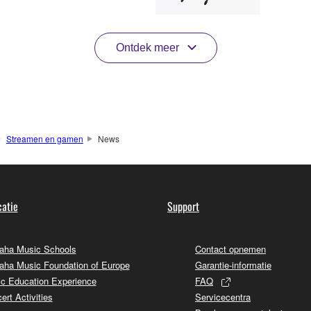
Ontdek meer
Streamen en gamen
News
atie
Support
ha Music Schools
Contact opnemen
ha Music Foundation of Europe
Garantie-informatie
c Education Experience
FAQ
ert Activities
Servicecentra