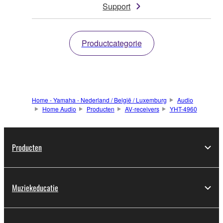
Support
Productcategorie
Home - Yamaha - Nederland / België / Luxemburg
Audio
Home Audio
Producten
AV-receivers
YHT-4960
Producten
Muziekeducatie