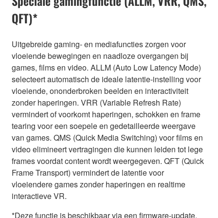
Speciale gamingfunctie (ALLM, VRR, QMS,
QFT)*
Uitgebreide gaming- en mediafuncties zorgen voor
vloeiende bewegingen en naadloze overgangen bij
games, films en video. ALLM (Auto Low Latency Mode)
selecteert automatisch de ideale latentie-instelling voor
vloeiende, ononderbroken beelden en interactiviteit
zonder haperingen. VRR (Variable Refresh Rate)
vermindert of voorkomt haperingen, schokken en frame
tearing voor een soepele en gedetailleerde weergave
van games. QMS (Quick Media Switching) voor films en
video elimineert vertragingen die kunnen leiden tot lege
frames voordat content wordt weergegeven. QFT (Quick
Frame Transport) vermindert de latentie voor
vloeiendere games zonder haperingen en realtime
interactieve VR.
*Deze functie is beschikbaar via een firmware-update.