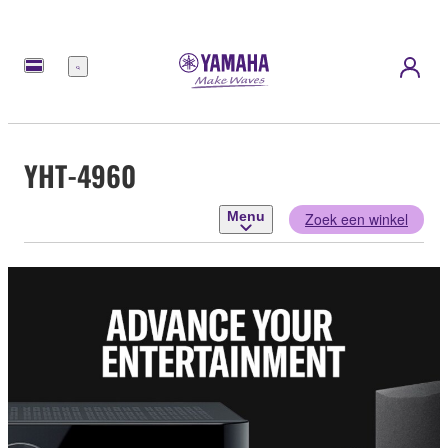
Menu
YHT-4960
Menu
Zoek een winkel