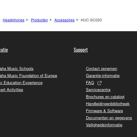
Headphones
Producten
Accessoires
HUC-SC020
atie
Support
ha Music Schools
Contact opnemen
ha Music Foundation of Europe
Garantie-informatie
c Education Experience
FAQ
ert Activities
Servicecentra
Brochures en catalogi
Handleidingenbibliotheek
Firmware & Software
Documenten en gegevens
Veiligheidsinformatie