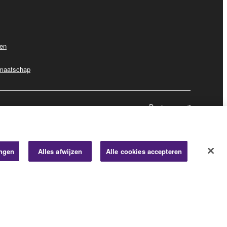
ven
dmaatschap
Business
ingen
Alles afwijzen
Alle cookies accepteren
© Yamaha Corporation.