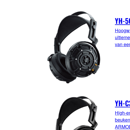
YH-5
Hoogwa
ultiem
van e
YH-C
High-e
beuken
ARMOD