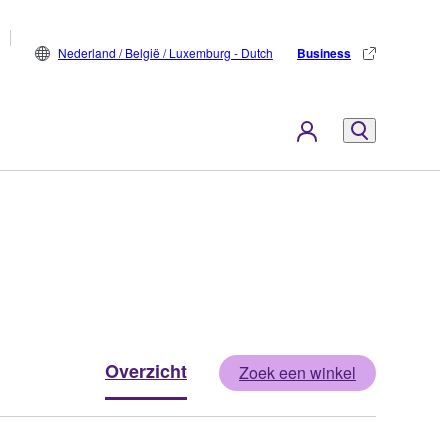
Nederland / België / Luxemburg - Dutch
Business
Overzicht
Zoek een winkel