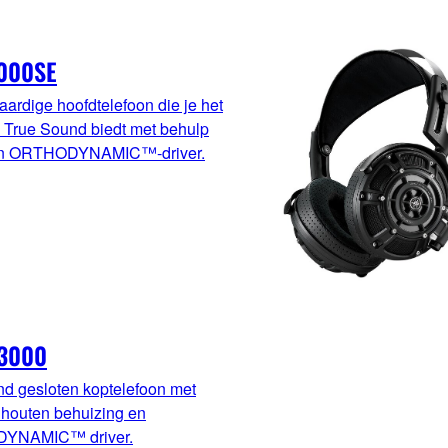
000SE
ardige hoofdtelefoon die je het
e True Sound biedt met behulp
en ORTHODYNAMIC™-driver.
3000
nd gesloten koptelefoon met
houten behuizing en
YNAMIC™ driver.