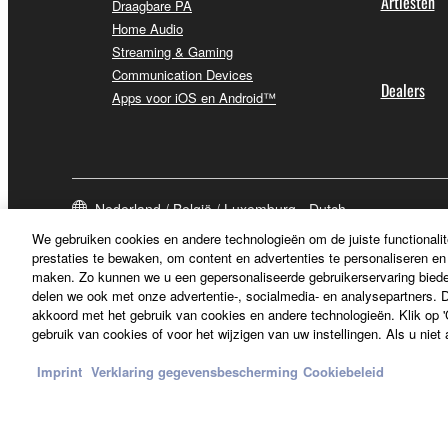
Artiesten
Draagbare PA
Home Audio
Streaming & Gaming
Communication Devices
Dealers
Apps voor iOS en Android™
Nederland / België / Luxemburg - Dutch
We gebruiken cookies en andere technologieën om de juiste functionalit
prestaties te bewaken, om content en advertenties te personaliseren en 
maken. Zo kunnen we u een gepersonaliseerde gebruikerservaring biede
delen we ook met onze advertentie-, socialmedia- en analysepartners. Do
akkoord met het gebruik van cookies en andere technologieën. Klik op 'C
gebruik van cookies of voor het wijzigen van uw instellingen. Als u niet
Imprint
Verklaring gegevensbescherming
Cookiebeleid
Contact opnemen
Terms of Use
Privacy Policy
Cookiebeleid
Im