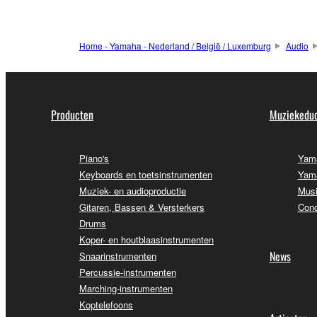
Home - Yamaha - Nederland / België / Luxemburg
Audio
Producten
Muziekeduc
Piano's
Yama
Keyboards en toetsinstrumenten
Yama
Muziek- en audioproductie
Musi
Gitaren, Bassen & Versterkers
Conc
Drums
Koper- en houtblaasinstrumenten
News
Snaarinstrumenten
Percussie-instrumenten
Marching-instrumenten
Koptelefoons