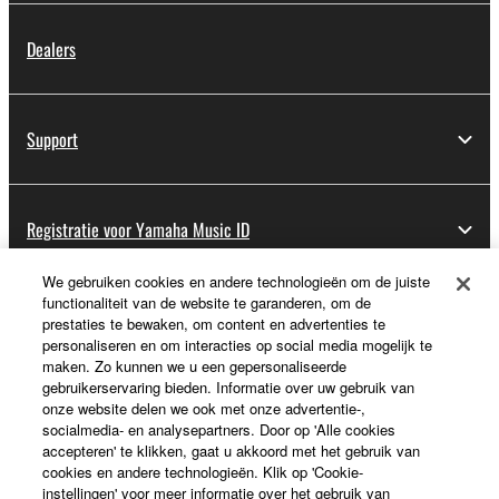
Dealers
Support
Registratie voor Yamaha Music ID
We gebruiken cookies en andere technologieën om de juiste
functionaliteit van de website te garanderen, om de
Over Yamaha
prestaties te bewaken, om content en advertenties te
personaliseren en om interacties op social media mogelijk te
maken. Zo kunnen we u een gepersonaliseerde
gebruikerservaring bieden. Informatie over uw gebruik van
Nederland / België / Luxemburg - Dutch
onze website delen we ook met onze advertentie-,
socialmedia- en analysepartners. Door op 'Alle cookies
Business
accepteren' te klikken, gaat u akkoord met het gebruik van
cookies en andere technologieën. Klik op 'Cookie-
instellingen' voor meer informatie over het gebruik van