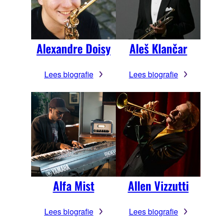
Alexandre Doisy
Aleš Klančar
Lees biografie
Lees biografie
Alfa Mist
Allen Vizzutti
Lees biografie
Lees biografie