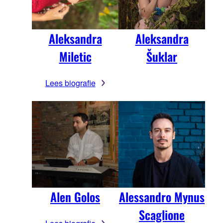
Aleksandra
Aleksandra
Miletic
Šuklar
Lees biografie
Alen Golos
Alessandro Mynus
Scaglione