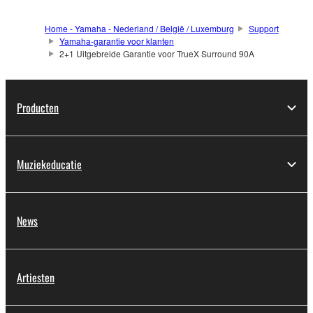
Home - Yamaha - Nederland / België / Luxemburg
Support
Yamaha-garantie voor klanten
2+1 Uitgebreide Garantie voor TrueX Surround 90A
Producten
Muziekeducatie
News
Artiesten