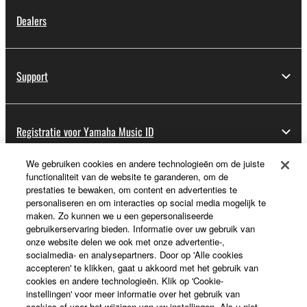
Dealers
Support
Registratie voor Yamaha Music ID
We gebruiken cookies en andere technologieën om de juiste
functionaliteit van de website te garanderen, om de
Over Yamaha
prestaties te bewaken, om content en advertenties te
personaliseren en om interacties op social media mogelijk te
maken. Zo kunnen we u een gepersonaliseerde
gebruikerservaring bieden. Informatie over uw gebruik van
Nederland / België / Luxemburg - Dutch
onze website delen we ook met onze advertentie-,
socialmedia- en analysepartners. Door op 'Alle cookies
Business
accepteren' te klikken, gaat u akkoord met het gebruik van
cookies en andere technologieën. Klik op 'Cookie-
instellingen' voor meer informatie over het gebruik van
cookies of voor het wijzigen van uw instellingen. Als u niet