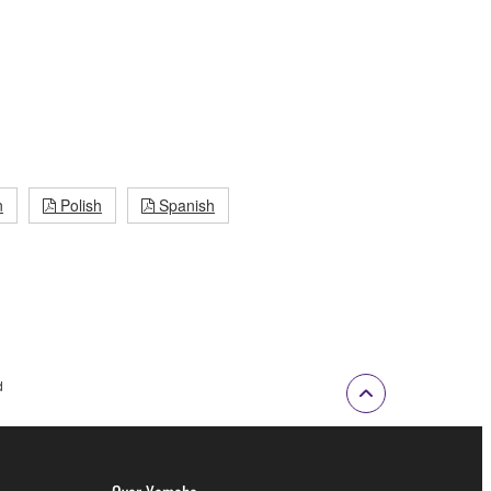
n
Polish
Spanish
d