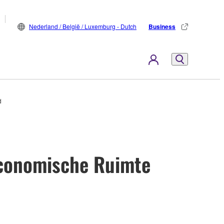
Nederland / België / Luxemburg - Dutch
Business
d
Economische Ruimte