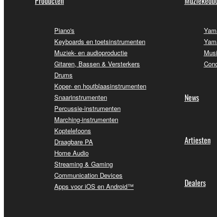
Producten
Muziekeduc
Piano's
Yama
Keyboards en toetsinstrumenten
Yama
Muziek- en audioproductie
Musi
Gitaren, Bassen & Versterkers
Conc
Drums
Koper- en houtblaasinstrumenten
News
Snaarinstrumenten
Percussie-instrumenten
Marching-instrumenten
Koptelefoons
Artiesten
Draagbare PA
Home Audio
Streaming & Gaming
Communication Devices
Dealers
Apps voor iOS en Android™