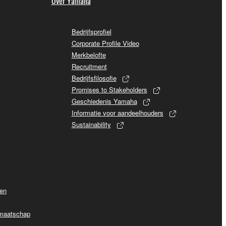
Over Yamaha
Bedrijfsprofiel
Corporate Profile Video
Merkbelofte
Recruitment
Bedrijfsfilosofie
Promises to Stakeholders
Geschiedenis Yamaha
Informatie voor aandeelhouders
Sustainability
ven
dmaatschap