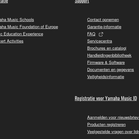
atie
Support
ha Music Schools
Contact opnemen
ha Music Foundation of Europe
Garantie-informatie
c Education Experience
FAQ
ert Activities
Servicecentra
Brochures en catalogi
Handleidingenbibliotheek
Firmware & Software
Documenten en gegevens
Veiligheidsinformatie
Registratie voor Yamaha Music ID
Aanmelden voor nieuwsbrie
Producten registreren
Veelgestelde vragen over li