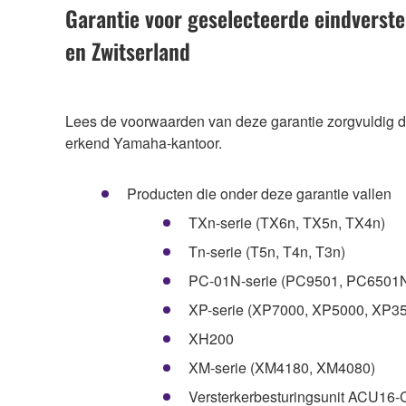
Garantie voor geselecteerde eindverst
en Zwitserland
Lees de voorwaarden van deze garantie zorgvuldig d
erkend Yamaha-kantoor.
Producten die onder deze garantie vallen
TXn-serie (TX6n, TX5n, TX4n)
Tn-serie (T5n, T4n, T3n)
PC-01N-serie (PC9501, PC6501
XP-serie (XP7000, XP5000, XP3
XH200
XM-serie (XM4180, XM4080)
Versterkerbesturingsunit ACU16-