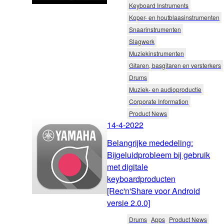
Keyboard Instruments
Koper- en houtblaasinstrumenten
Snaarinstrumenten
Slagwerk
Muziekinstrumenten
Gitaren, basgitaren en versterkers
Drums
Muziek- en audioproductie
Corporate Information
Product News
14-4-2022
Belangrijke mededeling:
Bijgeluidprobleem bij gebruik
met digitale
keyboardproducten
[Rec'n'Share voor Android
versie 2.0.0]
Drums
Apps
Product News