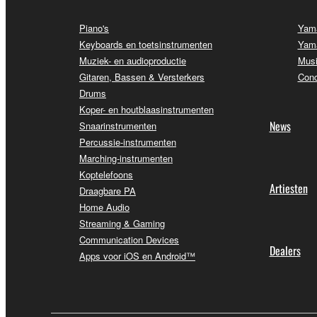
Piano's
Yama
Keyboards en toetsinstrumenten
Yama
Muziek- en audioproductie
Musi
Gitaren, Bassen & Versterkers
Conc
Drums
Koper- en houtblaasinstrumenten
News
Snaarinstrumenten
Percussie-instrumenten
Marching-instrumenten
Koptelefoons
Artiesten
Draagbare PA
Home Audio
Streaming & Gaming
Communication Devices
Dealers
Apps voor iOS en Android™