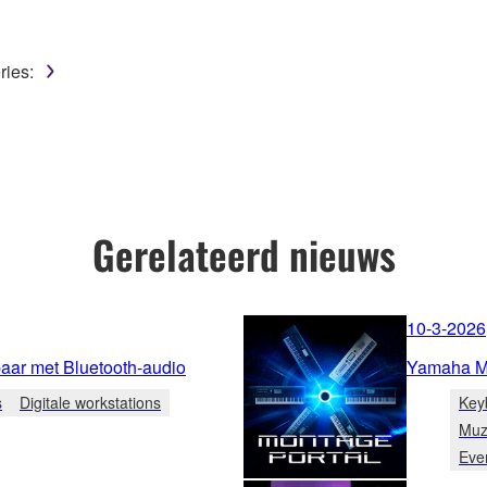
ries:
Gerelateerd nieuws
10-3-2026
ar met Bluetooth-audio
Yamaha M
s
Digitale workstations
Key
Muz
Eve