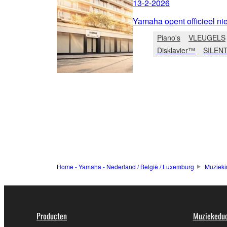
13-2-2026
Yamaha opent officieel nie
Piano's
VLEUGELS
Disklavier™
SILEN
Home - Yamaha - Nederland / België / Luxemburg
Muzieki
Producten
Muziekeduc