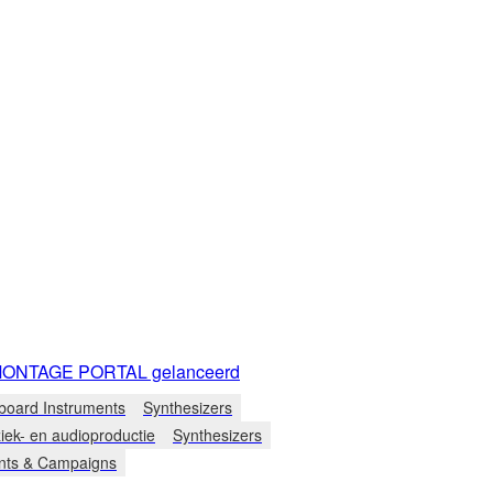
ONTAGE PORTAL gelanceerd
board Instruments
Synthesizers
iek- en audioproductie
Synthesizers
nts & Campaigns