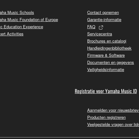
ha Music Schools
Contact opnemen
ha Music Foundation of Europe
Garantie-informatie
c Education Experience
FAQ
ert Activities
Servicecentra
Brochures en catalogi
Handleidingenbibliotheek
Firmware & Software
Documenten en gegevens
Veiligheidsinformatie
Registratie voor Yamaha Music ID
Aanmelden voor nieuwsbrie
Producten registreren
Veelgestelde vragen over li