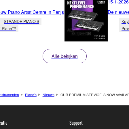
15-1-2026
uw Piano Artist Centre in Parijs
De nieuw
STAANDE PIANO'S
Key
T Piano™
Pro
Alle bekijken
nstrumenten
Piano's
Nieuws
OUR PREMIUM SERVICE IS NOW AVAILA
atie
Support