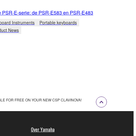
e PSR-E-serie: de PSR-E583 en PSR-E483
board Instruments
Portable keyboards
duct News
BLE FOR FREE ON YOUR NEW CSP CLAVINOVA!
Over Yamaha