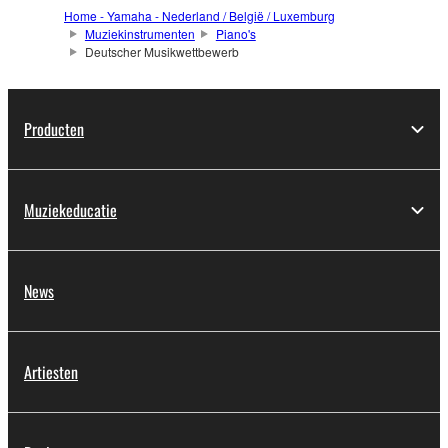
Home - Yamaha - Nederland / België / Luxemburg
Muziekinstrumenten
Piano's
Deutscher Musikwettbewerb
Producten
Muziekeducatie
News
Artiesten