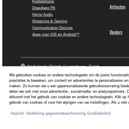
Koptelefoons
Artiesten
Draagbare PA
Home Audio
Streaming & Gaming
Communication Devices
Dealers
Apps voor iOS en Android™
Nederland / België / Luxemburg - Dutch
We gebruiken cookies en andere technologieën om de juiste functionalit
prestaties te bewaken, om content en advertenties te personaliseren en 
maken. Zo kunnen we u een gepersonaliseerde gebruikerservaring biede
delen we ook met onze advertentie-, socialmedia- en analysepartners. Do
akkoord met het gebruik van cookies en andere technologieën. Klik op 'C
gebruik van cookies of voor het wijzigen van uw instellingen. Als u niet
Imprint
Verklaring gegevensbescherming
Cookiebeleid
Contact opnemen
Terms of Use
Privacy Policy
Cookiebeleid
Im