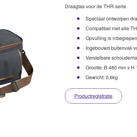
Draagtas voor de THR-serie
Speciaal ontworpen dra
Compatibel met alle T
Opvulling is inbegrep
Ingebouwd buitenvak v
Verstelbare schouderri
Grootte: B 480 mm x H
Gewicht: 0,6kg
Productregistratie