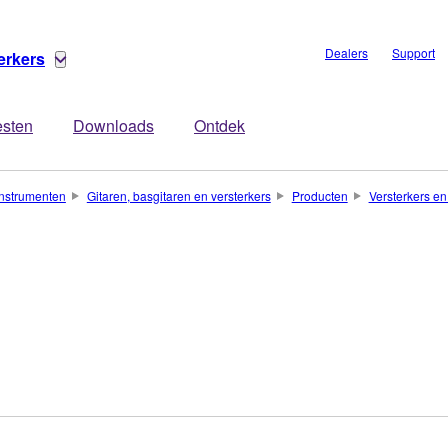
Dealers
Support
erkers
esten
Downloads
Ontdek
nstrumenten
Gitaren, basgitaren en versterkers
Producten
Versterkers en