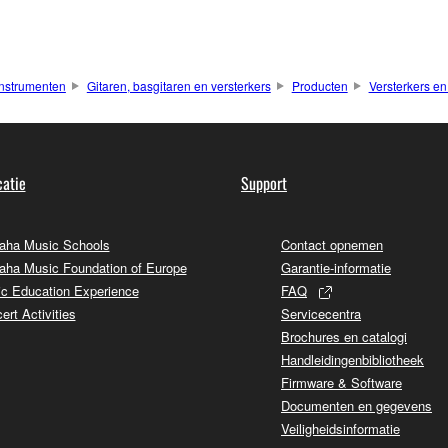
nstrumenten
Gitaren, basgitaren en versterkers
Producten
Versterkers en
atie
Support
ha Music Schools
Contact opnemen
ha Music Foundation of Europe
Garantie-informatie
c Education Experience
FAQ
ert Activities
Servicecentra
Brochures en catalogi
Handleidingenbibliotheek
Firmware & Software
Documenten en gegevens
Veiligheidsinformatie