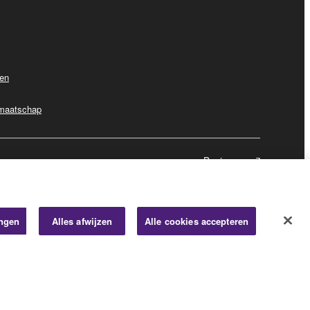
ven
dmaatschap
Business
ingen
Alles afwijzen
Alle cookies accepteren
© Yamaha Corporation.