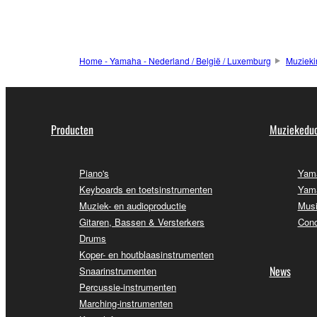
Home - Yamaha - Nederland / België / Luxemburg
Muzieki
Producten
Muziekeduc
Piano's
Yama
Keyboards en toetsinstrumenten
Yama
Muziek- en audioproductie
Musi
Gitaren, Bassen & Versterkers
Conc
Drums
Koper- en houtblaasinstrumenten
News
Snaarinstrumenten
Percussie-instrumenten
Marching-instrumenten