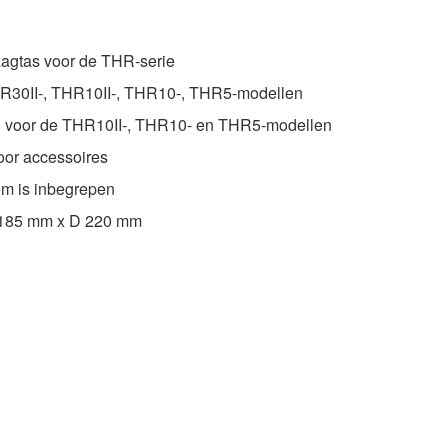
agtas voor de THR-serie
HR30II-, THR10II-, THR10-, THR5-modellen
en voor de THR10II-, THR10- en THR5-modellen
oor accessoires
em is inbegrepen
 185 mm x D 220 mm