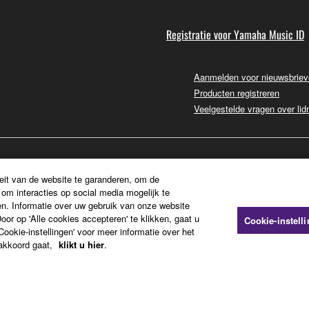
Registratie voor Yamaha Music ID
Aanmelden voor nieuwsbrie
Producten registreren
Veelgestelde vragen over li
eit van de website te garanderen, om de
om interacties op social media mogelijk te
n. Informatie over uw gebruik van onze website
or op 'Alle cookies accepteren' te klikken, gaat u
Cookie-instell
ookie-instellingen' voor meer informatie over het
 akkoord gaat,
klikt u hier
.
pressum