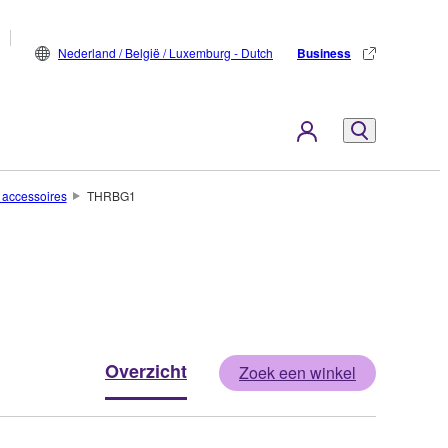
Nederland / België / Luxemburg - Dutch
Business
 accessoires
THRBG1
Overzicht
Zoek een winkel