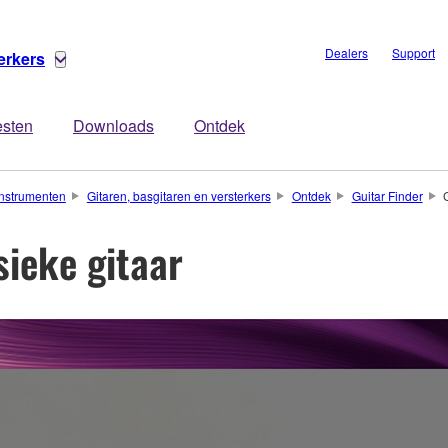
Dealers
Support
erkers
esten
Downloads
Ontdek
nstrumenten
Gitaren, basgitaren en versterkers
Ontdek
Guitar Finder
sieke gitaar