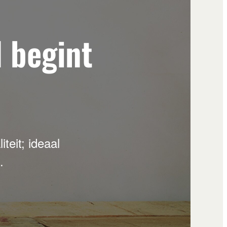
l begint
eit; ideaal
.