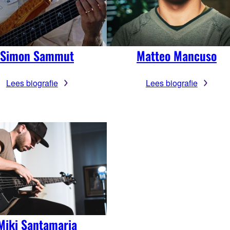
Simon Sammut
Matteo Mancuso
Lees biografie
Lees biografie
Miki Santamaria