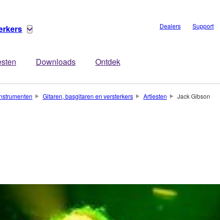
Dealers
Support
erkers
esten
Downloads
Ontdek
nstrumenten
Gitaren, basgitaren en versterkers
Artiesten
Jack Gibson