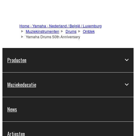
Home - Yamaha - Nederland / België / Luxemburg
Muziekinstrumenten
Drums
Ontdek
Yamaha Drums 50th Anniversary
Producten
Muziekeducatie
News
Artiesten