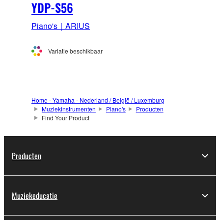
YDP-S56
Piano's｜ARIUS
Variatie beschikbaar
Home - Yamaha - Nederland / België / Luxemburg
Muziekinstrumenten
Piano's
Producten
Find Your Product
Producten
Muziekeducatie