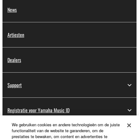
News
Artiesten
Dealers
Support
Registratie voor Yamaha Music ID
We gebruiken cookies en andere technologieën om de juiste
functionaliteit van de website te garanderen, om de
Over Yamaha
prestaties te bewaken, om content en advertenties te